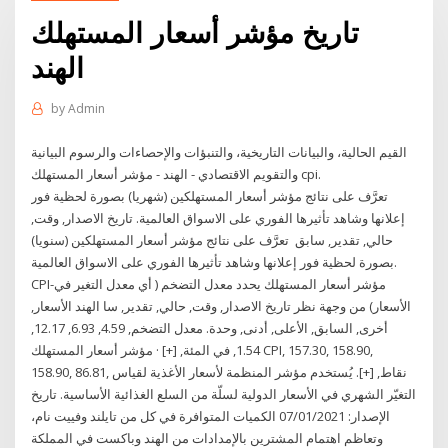
تاريخ مؤشر أسعار المستهلك
الهند
by
Admin
القيم الحالية، والبيانات التاريخية، والتنبؤات والإحصاءات والرسوم البيانية
والتقويم الاقتصادي - الهند - مؤشر أسعار المستهلك cpi.
تعرَّف على نتائج مؤشر أسعار المستهلكين (شهريا) بصورة لحظية فور
إعلانها وشاهد تأثيرها الفوري على الاسواق العالمية. تاريخ الاصدار, وقت,
حالي, تقدير, سابق تعرَّف على نتائج مؤشر أسعار المستهلكين (سنويا)
بصورة لحظية فور إعلانها وشاهد تأثيرها الفوري على الاسواق العالمية.
CPI-مؤشر أسعار المستهلك يحدد معدل التضخم ( أي معدل التغير في
الأسعار) من وجهة نظر تاريخ الاصدار, وقت, حالي, تقدير, سا الهند الأسعار,
أخرى, السابق, الأعلى, أدنى, وحدة. معدل التضخم, 4.59, 6.93, 12.17,
1.54, في المئة, [+] · مؤشر أسعار المستهلك CPI, 157.30, 158.90,
158.90, 86.81, نقاط, [+]. يُستخدم مؤشر المنظمة لأسعار الأغذية لقياس
التغيّر الشهري في الأسعار الدولية لسلّة من السلع الغذائية الأساسية. تاريخ
الإصدار: 07/01/2021 الكميات المتوافرة في كل من تايلند وفييت نام،
وتعاظم اهتمام المشترين بالإمدادات من الهند وباكست في المملكة