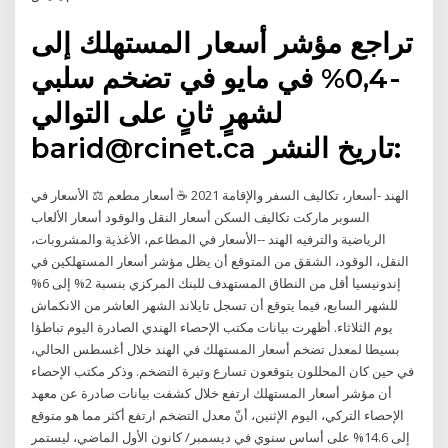
تراجع مؤشر أسعار المستهلك إلى
-0,4% في مايو في تضخم سلبي
لشهرٍ ثانٍ على التوالي
barid@rcinet.ca تاريخ النشر:
الهند -أسعار، تكاليف السفر والإقامة 2021 ☕ أسعار مطعم ⚖ الأسعار في
السوبر ماركت تكاليف السكن أسعار النقل والوقود أسعار الألعاب
الرياضية والترفيه الهند --الأسعار في المطاعم، الأغذية والمشروبات،
النقل، الوقود، الشقق من المتوقع أن يظل مؤشر أسعار المستهلكين في
إندونيسيا أقل من النطاق المستهدف للبنك المركزي بنسبة 2% إلى 6%
للشهر السابع، فيما يتوقع أن تسجل تايلاند الشهر العاشر من الانكماش
يوم الثلاثاء. أظهرت بيانات مكتب الإحصاء الهندي الصادرة اليوم تباطؤا
بسيطا لمعدل تضخم أسعار المستهلك في الهند خلال أغسطس الحالي،
في حين كان المحللون يتوقعون تسارع وتيرة التضخم. وذكر مكتب الإحصاء
أن مؤشر أسعار المستهلك ارتفع خلال كشفت بيانات صادرة عن معهد
الإحصاء التركي، اليوم الإثنين، أنّ معدل التضخم ارتفع أكثر مما هو متوقع
إلى 14.6% على أساس سنوي في ديسمبر/ كانون الأول الماضي، ليستمر