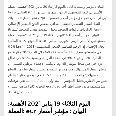
اليوم الاربعاء 20 يناير 2021 الأهمية: العملة: aud البيان : مؤشر ويستباك
الأسترالي لثقة المستهلك الزمن : شهري السابق: 4.1% الحالي: -4.5%
مؤشر أسعار المستهلك cpi كبي الإسكان المرافق مؤشر أسعار المستهلك
النقل أسعار التصدير التضخم الغذائي مخفض الناتج المحلي الإجمالي
أسعار الواردات توقعات التضخم معدل التضخم معدل التضخم (شهريا)
اليوم الثلاثاء 19 يناير 2021 الأهمية: العملة: eur البيان : مؤشر أسعار
المستهلكين الألماني الزمن : شهري السابق: -0.8% المتوقع: 0.5% الحالي:
0.5% Jan 14, 2021 · وقال الإحصاء: إن الرقم القياسي لأسعار المستهلك
في فلسطين سجل انخفاضاً بنسبة 0.73% خلال العام 2020 مقارنة مع
العام 2019، بواقع 0.90% في الضفة الغربية، وبنسبة 0.52% في قطاع
غزة، في حين سجل مؤشر غلاء وقال مكتب الإحصاء الوطني الصيني إن
مؤشر أسعار المستهلك، وهو مقياس للتضخم يقيس أسعار سلة من السلع
الاستهلاكية والخدمات، انخفض بنسبة 0.5% في نوفمبر مقارنة بالعام
الماضي. توقعات eur / usd : يتبين من التقاريرلتحليل المؤشر أن متداولي
التجزئة كانوا صافين للشراء eur / usd منذ منتصف مايو ، حيث أظهر آخر
تحديث أن 35.84٪
اليوم الثلاثاء 19 يناير 2021 الأهمية:
العملة: eur البيان : مؤشر أسعار