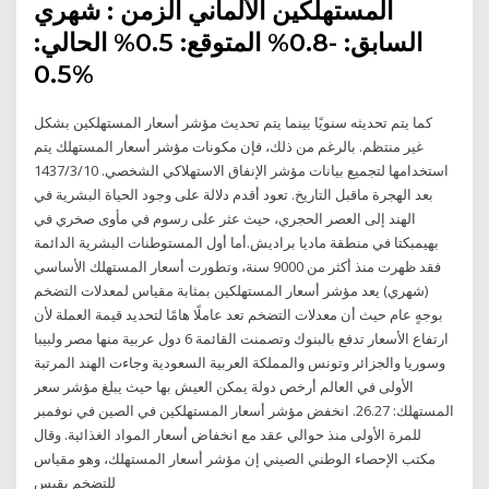
المستهلكين الألماني الزمن : شهري
السابق: -0.8% المتوقع: 0.5% الحالي:
0.5%
كما يتم تحديثه سنويًا بينما يتم تحديث مؤشر أسعار المستهلكين بشكل
غير منتظم. بالرغم من ذلك، فإن مكونات مؤشر أسعار المستهلك يتم
استخدامها لتجميع بيانات مؤشر الإنفاق الاستهلاكي الشخصي. 10‏‏/3‏‏/1437
بعد الهجرة ماقبل التاريخ. تعود أقدم دلالة على وجود الحياة البشرية في
الهند إلى العصر الحجري، حيث عثر على رسوم في مأوى صخري في
بهيمبكتا في منطقة ماديا براديش.أما أول المستوطنات البشرية الدائمة
فقد ظهرت منذ أكثر من 9000 سنة، وتطورت أسعار المستهلك الأساسي
(شهري) يعد مؤشر أسعار المستهلكين بمثابة مقياس لمعدلات التضخم
بوجهٍ عام حيث أن معدلات التضخم تعد عاملًا هامًا لتحديد قيمة العملة لأن
ارتفاع الأسعار تدفع بالبنوك وتصمنت القائمة 6 دول عربية منها مصر ولبيبا
وسوريا والجزائر وتونس والمملكة العربية السعودية وجاءت الهند المرتبة
الأولى في العالم أرخص دولة يمكن العيش بها حيث يبلغ مؤشر سعر
المستهلك: 26.27. انخفض مؤشر أسعار المستهلكين في الصين في نوفمبر
للمرة الأولى منذ حوالي عقد مع انخفاض أسعار المواد الغذائية. وقال
مكتب الإحصاء الوطني الصيني إن مؤشر أسعار المستهلك، وهو مقياس
للتضخم يقيس