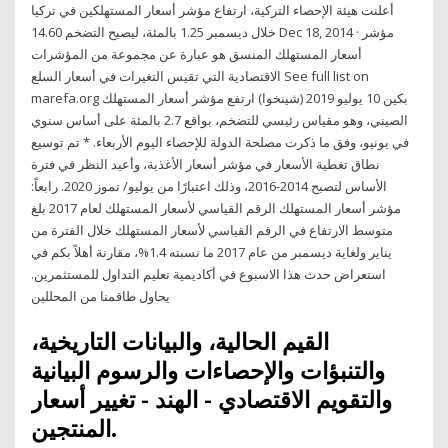
أعلنت هيئة الإحصاء التركية، ارتفاع مؤشر أسعار المستهلكين في تركيا
خلال ديسمبر 1.25 بالمئة، ليصيح التضخم 14.60 Dec 18, 2014 · مؤشر
أسعار المستهلك المنسق هو عبارة عن مجموعة من المؤشرات
الاقتصادية التي تقيس التغيرات في أسعار السلع See full list on
marefa.org بكين 10 يوليو 2019 (شينخوا) ارتفع مؤشر أسعار المستهلك
الصيني، وهو مقياس رئيسي للتضخم، بواقع 2.7 بالمئة على أساس سنوي
في يونيو، وفق ما ذكرت مصلحة الدولة للإحصاء اليوم الأربعاء. * تم توسيع
نطاق تغطية الأسعار في مؤشر أسعار الأغذية، وأعيد النظر في فترة
الأساس لتصبح 2014-2016، وذلك اعتبارًا من يوليو/ تموز 2020. رابعاً:
مؤشر أسعار المستهلك الرقم القياسي لأسعار المستهلك لعام 2017 بلغ
متوسط الارتفاع في الرقم القياسي لأسعار المستهلك خلال الفترة من
يناير ولغاية ديسمبر من عام 2017 ما نسبته 1.4%، مقارنة أهلاً بكم في
استعراض حدث هذا الاسبوع في أكاديمية تعليم التداول للمستثمرين.
يحاول طاقمنا من المحللين
القيم الحالية، والبيانات التاريخية،
والتنبؤات والإحصاءات والرسوم البيانية
والتقويم الاقتصادي - الهند - تغيير أسعار
المنتجين.