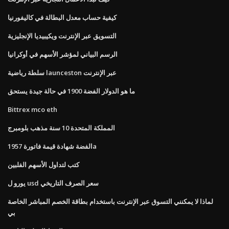
كيفية حساب معدل البطالة في كاليفورنيا
التسويق عبر الإنترنت ويكيبيديا الإنجليزية
الرسم البياني لمؤشر الأسهم في أوكرانيا
سلطة رياضية launceston عبر الإنترنت
ما هو الدولار الفضة 1900 في حالة جيدة يستحق
Bittrex mco eth
المملكة المتحدة 10 سنة مذهب بلومبرج
الفضة شهادة قيمة فاتورة 1957a
كتب لتداول الأسهم الفلبين
يورو ل usd سعر الصرف التاريخي
لماذا لا يمكنني التسوق عبر الإنترنت باستخدام بطاقة الخصم المباشر الخاصة
بي