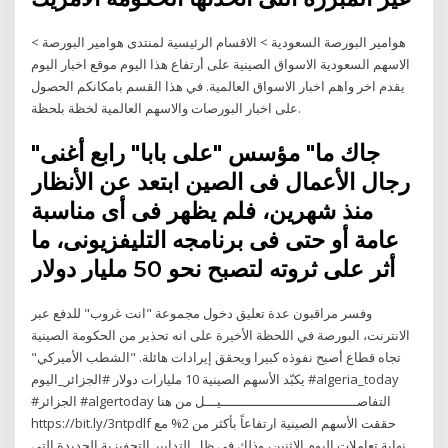
هوامير البورصة السعودية > الاقسام الرئيسية لمنتدى هوامير البورصة >
الاسهم السعودية الاسواق الصينية على أرتفاع هذا اليوم موقع اخبار اليوم
يقدم اخر واهم اخبار الاسواق العالمية. في هذا القسم بامكانكم الحصول
على اخبار البورصات والاسهم العالمية لخظة بلحظة.
"جاك ما" مؤسس "على بابا" رابع أغنى
رجال الأعمال فى الصين ابتعد عن الأنظار
منذ شهرين، فلم يظهر فى أى مناسبة
عامة أو حتى فى برنامجه التليفزيونى، ما
أثر على ثروته لتصبح نحو 50 مليار دولار
وفسر مراقبون عدة تعليق دخول مجموعة "انت غروب" للدفع عبر
الانترنت، البورصة في اللحظة الأخيرة على انه تحذير من الحكومة الصينية
تجاه قطاع أصبح نفوذه كبيرا ويحقق إيرادات هائلة. "الشطب الأميركي"
يكبّد الأسهم الصينية 10 مليارات دولار #الجزائر_اليوم #algeria_today
#الجزائر #algertoday التفاصــــــــــــــــــــــــــــــــــيـــل من هنا
https://bit.ly/3ntpdlf حققت الأسهم الصينية ارتفاعاً بأكثر من 2% مع
نهاية تعاملات اليوم الاثنين، وذلك في ظل التدابير التحفيزية الجديدة التي