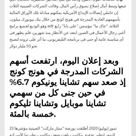
تتبعها وسط آمال إصلاح بسوق رأس المال. وقالت الشركات الصينية الثلاث
إن حاملي إيصالات الإيداع الأمريكية يمكنهم مبادلة تلك الأوراق المالية
بأسهمهم العادية المدرجة في هونج كونج من خلال بنك نيويورك ميلون،
وهو الوديع لجميع برامج adr الثلاثة. "جاك ما" مؤسس "على بابا" رابع
أغنى رجال الأعمال فى الصين ابتعد عن الأنظار منذ شهرين، فلم يظهر فى
أى مناسبة عامة أو حتى فى برنامجه التليفزيونى، ما أثر على ثروته لتصبح
نحو 50 مليار دولار
وبعد إعلان اليوم، ارتفعت أسهم
الشركات المدرجة في هونج كونج
إذ صعد سهم تشاينا يونيكوم 6.7%
في حين جنى كل من سهمي
تشاينا موبايل وتشاينا تليكوم
خمسة بالمئة.
23 تموز (يوليو) 2020 أطلقت بورصة "ستار ماركت" الصينية مؤشرها
اليوم، لتظهر تحقيق مكاسب بلغت ضعف مكاسب نظيرتها الأميركية