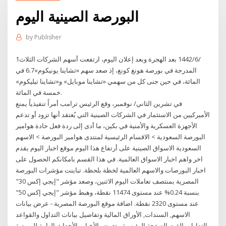
البورصة الصينية اليوم
by
Publisher
1‏‏/6‏‏/1442 بعد الهجرة وبعد إعلان اليوم، ارتفعت أسهم الشركات الثلاث
المدرجة في بورصة هونغ كونغ، إذ صعد سهم «تشاينا يونيكوم»6.7 في
المائة، في حين جنى كل من سهمي «تشاينا موبايل» و«تشاينا تيليكوم»
خمسة في المائة.
في تشرين الثاني/ نوفمبر، وقع الرئيس ترامب أمراً تنفيذياً يمنع
الأميركيين من الاستثمار في الشركات الصينية التي يُعتقد أنها تزود أو تدعم
الأجهزة العسكرية والأمنية في بكين، ما أدى إلى ردة فعل حادة هوامير
البورصة السعودية > الاقسام الرئيسية لمنتدى هوامير البورصة > الاسهم
السعودية الاسواق الصينية على أرتفاع هذا اليوم موقع اخبار اليوم يقدم
اخر واهم اخبار الاسواق العالمية. في هذا القسم بامكانكم الحصول على
اخبار البورصات والاسهم العالمية لخظة بلحظة. تباينت مؤشرات البورصة
المصرية بمنتصف تعاملات اليوم الاثنين، وصعد مؤشر "إيجي إكس 30"
بنسبة 0.24% عند مستوى 11474 نقطة، وهبط مؤشر "إيجي إكس 50"
عند مستوى 2320 نقطة. اضافة موقع البورصة المصرية - عرض بيانات
الاسهم, السندات, الأوراق المالية وتفاصيل بيانات التداول والقواعد
التداول والقيد, الصفحة الرئيسية - تعرض الأخبار والأحداث الهامة للبورصة