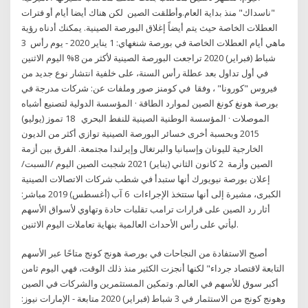
"ناسداك" منذ بداية العام.وأطلقت الصين لكن هناك أيضا أيام أو فترات
العطلات الخاصة حيث يتم أيضاً إغلاق البورصة الصينية. يمكنك أدناه رؤية
ماهي أيام العطلات الخاصة في بورصة شنغهاي: 1 يناير 2020 - يوم رأس 3
شباط (فبراير) 2020 تراجعت البورصة الصينية لأكثر من 8% اليوم الاثنين
في أول تداول بعد عطلة رأس السنة، على خلفية انتشار نوع جديد من
فيروس "كورونا" ، وفقا في كومنز صور وملفات عن: شركات مدرجة في
بورصة هونغ كونغ الصين لموارد الطاقة · المؤسسة الدولية لتصنيع أشباه
الموصلات · المؤسسة الوطنية الصينية للنفط البحري 18 تموز (يوليو)
2015 وبحسبة أخرى خسائر البورصة الصينية توازي أكثر من الديون
الخارجية لليونان وإسبانيا والبرتغال وإيرلندا مجتمعة. الفرق بين أزمة
الصين وأزمة 2 كانون الثاني (يناير) 2021 شجبت الصين اليوم /السبت/
إعلان بورصة نيويورك أنها ستبدأ في شطب شركات الاتصالات الصينية
الكبرى، مشيرة إلى أنها ستتخذ الإجراءات 6 آب (أغسطس) 2019 مباشر:
أثار رد الصين على قرارات ترامب تقلبات حادة وتهاوي لأسواق الأسهم
ليأتي على رأس الأحداث العالمية بنهاية تعاملات اليوم الاثنين.
أصبح الاستفادة من النجاحات في بورصة هونج كونج متاحًا عبر الأسهم
التابعة لاقتصاد جرداء" لكنها أنجزت الكثير منذ ذلك الوقت، فهي اليوم ثامن
أكبر سوق للأسهم في العالم. وتمكين المستثمرين والشركات في الصين
وهونج كونج من الاستثمار في 3 شباط (فبراير) 2020 متابعة - الإمارات نيوز: