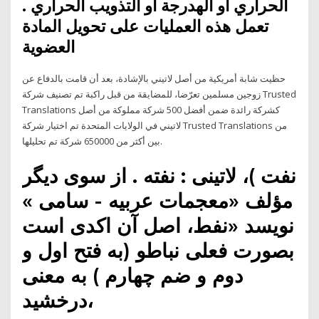
الحراري أو الهدرجة أو التذويب الحراري .
تعمل هذه العمليات على تحويل المادة
العضوية
حظيت شابة أمريكية من أصل لاتيني بالإشادة، بعد أن قامت بالدفاع عن
زوجين مسلمين تعرّضا، للمضايقة من قبل راكبة تم تصنيف شركة Trusted
Translations كشركة رائدة ضمن أفضل 500 شركة مملوكة من أصل
لاتيني في الولايات المتحدة تم اختيار شركة Trusted Translations من
بين أكثر من 650000 شركة تم تحليلها.
نفت )، لاتینی : نفته . از سوی دیگر
مؤلف «معجمات عربیه - سامی »
نویسد «نفط، اصل آن اکدی است
بصورت فعلی نباطو (به فتح اول و
دوم و ضم چهارم ) به معنی
درخشید،