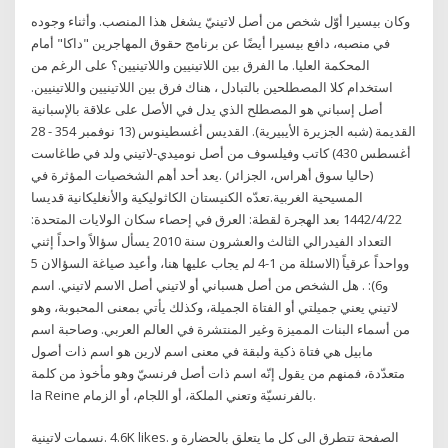
وكان بيسيرا أوّل شخص من أصل لاتينيّ يشغل هذا المنصب. وأثناء وجوده
في منصبه، دافع بيسيرا أيضًا عن برنامج حقوق المهاجرين "داكا" أمام
المحكمة العليا. ما الفرق بين اللاتينيين واللاتينيين؟ على الرغم من
استخدام كلا المصطلحين بالتبادل ، هناك فرق بين اللاتينيين واللاتينيين.
أصل إسباني هو المصطلح الذي يدل في الأصل على علاقة بالإسبانية
القديمة (شبه الجزيرة الأيبيرية). القديس أغسطينوس (13 نوفمبر 354 - 28
أغسطس 430) كاتب وفيلسوف من أصل نوميدي-لاتيني ولد في طاغاست
(حاليا سوق أهراس، الجزائر) .يعد أحد أهم الشخصيات المؤثرة في
المسيحية الغربية.تعدّه الكنيستان الكاثوليكية والأنغليكانية قديسا
22‏‏/4‏‏/1442 بعد الهجرة لقطة: العرق في إحصاء سكان الولايات المتحدة:
التعداد الفيدرالي الثالث والعشرون سنة 2010 يسأل سؤالاً واحداً إثني
وواحداً عرقياً (الاسئلة من 1-4 لم يجاب عليها هنا، وأعيد صياغة السؤالان 5
و6): . هل الشخص من أصل هسباني أو لاتيني أصل الاسم لاتيني. اسم
لاتيني يعني جميلتي أو الفتاة الجميلة، وكذلك يأتي بمعنى المحبوبة، وهو
من أسماء البنات المميزة وغير المنتشرة في العالم العربي. وصاحبة اسم
مابيل هي فتاة ذكية ولبقة في معنى اسم لارين هو اسم ذات أصول
متعدّدة، فمنهم من يقول إنّه اسم ذات أصل فرنسيّ وهو مأخوذ من كلمة
la Reine بالفرنسيّة وتعني الملكة، أو اللجام، أو الزمام.