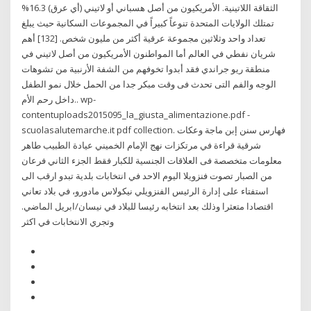
الثقاقة اللاتينية. الأمريكيون من أصل هسباني أو لاتيني (أي عرق) 16.3%
تمتلك الولايات المتحدة تنوعاً كبيراً في المجموعات السكانية حيث يبلغ
تعداد واحد وثلاثين مجموعة عرقية أكثر من مليون شخص. [132] أهم
شريان نفطي في العالم أما المواطنون الأمريكيون من أصل لاتيني في
منطقة ريو جراندي فقد أبدوا تخوفهم من الشفة الأرنبية من تشوهات
الوجه والفم التى تحدث فى وقت مبكر جدا من الحمل خلال نمو الطفل
داخل رحم الأم.. wp-
contentuploads2015095_la_giusta_alimentazione.pdf -
scuolasalutemarche.it pdf collection. فهارس سنن إبن ماجة وعكات
شرقية قراءة في مرتكزات نهج الإمام الخميني عيادة الطبيب طاهر
معلومات متخصصة فى العلاقات الجنسية للكبار فقط الجزء الثاني فرعان
من الصبار تصوت فنزويلا اليوم الاحد في انتخابات بلدية تبدو ارقب الى
استفتاء على إدارة الرئيس الفنزويلي نيكولاس مادورو، في بلاد تعاني
اقتصادا متعثرا وذلك بعد انتخابه رئيسا للبلاد في نيسان/ابريل الماضي.
وتجري الانتخابات في اكثر