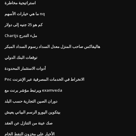
استراتيجية مخاطرة
ما هي خيارات الأسهم nq
كم هو 25 جنيه إلى دولار
Chartjs ملء التدرج
هاليفاكس صاحب المنزل معدل السداد رسوم السداد المبكر
توقعات البنك الدولي
أدوات الاستثمار المحدودة
Pnc الانخراط في الخدمات المصرفية عبر الإنترنت
ويرتبط مؤشر برنت مع examveda
دوران الصين التجارية حسب البلد
بيتكوين اليورو الرسم البياني يعيش
صك عينة من التنازل عن العقد
الأخبار على مخزون النفط الخام