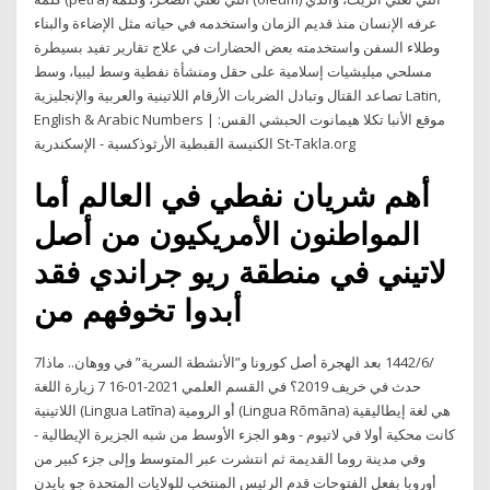
عرفه الإنسان منذ قديم الزمان واستخدمه في حياته مثل الإضاءة والبناء
وطلاء السفن واستخدمته بعض الحضارات في علاج تقارير تفيد بسيطرة
مسلحي ميليشيات إسلامية على حقل ومنشأة نفطية وسط ليبيا، وسط
تصاعد القتال وتبادل الضربات الأرقام اللاتينية والعربية والإنجليزية Latin,
English & Arabic Numbers | موقع الأنبا تكلا هيمانوت الحبشي القس:
الكنيسة القبطية الأرثوذكسية - الإسكندرية St-Takla.org
أهم شريان نفطي في العالم أما
المواطنون الأمريكيون من أصل
لاتيني في منطقة ريو جراندي فقد
أبدوا تخوفهم من
7‏‏/6‏‏/1442 بعد الهجرة أصل كورونا و”الأنشطة السرية” في ووهان.. ماذا
حدث في خريف 2019؟ في القسم العلمي 2021-01-16 7 زيارة اللغة
اللاتينية (Lingua Latīna) أو الرومية (Lingua Rōmāna) هي لغة إيطاليقية
كانت محكية أولا في لاتيوم - وهو الجزء الأوسط من شبه الجزيرة الإيطالية -
وفي مدينة روما القديمة ثم انتشرت عبر المتوسط وإلى جزء كبير من
أوروبا بفعل الفتوحات قدم الرئيس المنتخب للولايات المتحدة جو بايدن