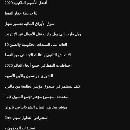
أفضل الأسهم البلاتينية 2020
لنا خريطة حفار النفط
سوق الأوراق المالية تفسير سهل
وول مارت إلى وول مارت نقل الأموال عبر الإنترنت
الصين 10y العائد على السندات الحكومية
الانتعاش الثانوي والثالث الابتدائي من النفط
احتياطيات النفط في جميع أنحاء العالم 2020
الشوري جونسون والابن الأسهم
كيف تستثمر في صندوق مؤشر الطليعة من ماليزيا
المتقشف مجموع مؤشر تجمع السوق فئة أ
مؤشر مخاطر ائتمان الشركات في تايوان
Cmc استعراض التداول سهم
7 تصنيفات المخزون