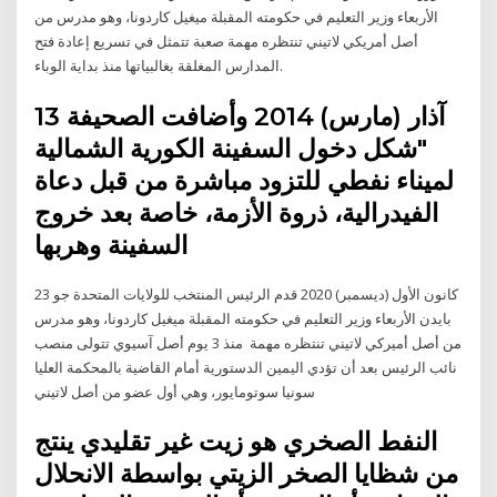
الأربعاء وزير التعليم في حكومته المقبلة ميغيل كاردونا، وهو مدرس من
أصل أمريكي لاتيني تنتظره مهمة صعبة تتمثل في تسريع إعادة فتح
المدارس المغلقة بغالبياتها منذ بداية الوباء.
13 آذار (مارس) 2014 وأضافت الصحيفة
"شكل دخول السفينة الكورية الشمالية
لميناء نفطي للتزود مباشرة من قبل دعاة
الفيدرالية، ذروة الأزمة، خاصة بعد خروج
السفينة وهربها
23 كانون الأول (ديسمبر) 2020 قدم الرئيس المنتخب للولايات المتحدة جو
بايدن الأربعاء وزير التعليم في حكومته المقبلة ميغيل كاردونا، وهو مدرس
من أصل أميركي لاتيني تنتظره مهمة منذ 3 يوم أصل آسيوي تتولى منصب
نائب الرئيس بعد أن تؤدي اليمين الدستورية أمام القاضية بالمحكمة العليا
سونيا سوتومايور، وهي أول عضو من أصل لاتيني
النفط الصخري هو زيت غير تقليدي ينتج
من شظايا الصخر الزيتي بواسطة الانحلال