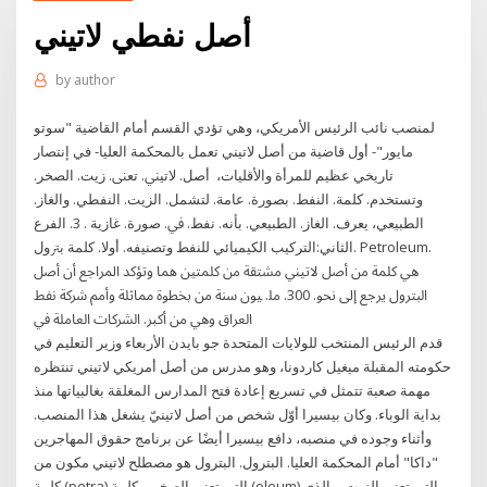
أصل نفطي لاتيني
by
author
لمنصب نائب الرئيس الأمريكي، وهي تؤدي القسم أمام القاضية "سوتو
مايور"- أول قاضية من أصل لاتيني تعمل بالمحكمة العليا- في إنتصار
تاريخي عظيم للمرأة والأقليات، أﺻﻞ. ﻻﺗﻴﲏ. ﺗﻌﲎ. زﻳﺖ. اﻟﺼﺨﺮ.
وﺗﺴﺘﺨﺪم. ﻛﻠﻤﺔ. اﻟﻨﻔﻂ. ﺑﺼﻮرة. ﻋﺎﻣﺔ. ﻟﺘﺸﻤﻞ. اﻟﺰﻳﺖ. اﻟﻨﻔﻄﻲ. واﻟﻐﺎز.
اﻟﻄﺒﻴﻌﻲ، ﻳﻌﺮف. اﻟﻐﺎز. اﻟﻄﺒﻴﻌﻲ. ﺑﺄﻧﻪ. ﻧﻔﻂ. ﰲ. ﺻﻮرة. ﻏﺎزﻳﺔ . 3. اﻟﻔﺮع
اﻟﺜﺎﻧﻲ:اﻟﺘﺮﻛﻴﺐ اﻟﻜﻴﻤﻴﺎﺋﻲ ﻟﻠﻨﻔﻂ وﺗﺼﻨﻴﻔﻪ. أوﻻ. ﻛﻠﻤﺔ ﺑﱰول. Petroleum.
ﻫﻲ ﻛﻠﻤﺔ ﻣﻦ أﺻﻞ ﻻﺗﻴﲏ ﻣﺸﺘﻘﺔ ﻣﻦ ﻛﻠﻤﺘﲔ ﳘﺎ وﺗﺆﻛﺪ اﳌﺮاﺟﻊ أن أﺻﻞ
اﻟﺒﱰول ﻳﺮﺟﻊ إﱃ ﳓﻮ. 300. ﻣﻠ. ﻴﻮن ﺳﻨﺔ ﻣﻦ ﲞﻄﻮة ﳑﺎﺛﻠﺔ وأﻣﻢ ﺷﺮﻛﺔ ﻧﻔﻂ
اﻟﻌﺮاق وﻫﻲ ﻣﻦ أﻛﱪ. اﻟﺸﺮﻛﺎت اﻟﻌﺎﻣﻠﺔ ﰲ
قدم الرئيس المنتخب للولايات المتحدة جو بايدن الأربعاء وزير التعليم في
حكومته المقبلة ميغيل كاردونا، وهو مدرس من أصل أمريكي لاتيني تنتظره
مهمة صعبة تتمثل في تسريع إعادة فتح المدارس المغلقة بغالبياتها منذ
بداية الوباء. وكان بيسيرا أوّل شخص من أصل لاتينيّ يشغل هذا المنصب.
وأثناء وجوده في منصبه، دافع بيسيرا أيضًا عن برنامج حقوق المهاجرين
"داكا" أمام المحكمة العليا. البترول. البترول هو مصطلح لاتيني مكون من
كلمة (petra) التي تعني الصخر، وكلمة (oleum) التي تعني الزيت، والذي