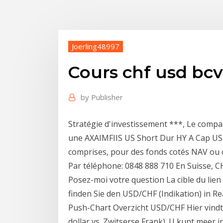
Joerling48997
Cours chf usd bcv
by
Publisher
Stratégie d'investissement ***, Le compar
une AXAIMFIIS US Short Dur HY A Cap US
comprises, pour des fonds cotés NAV ou 
Par téléphone: 0848 888 710 En Suisse, CHF
Posez-moi votre question La cible du lien
finden Sie den USD/CHF (Indikation) in R
Push-Chart Overzicht USD/CHF Hier vind
dollar vs. Zwitserse Frank). U kunt meer 