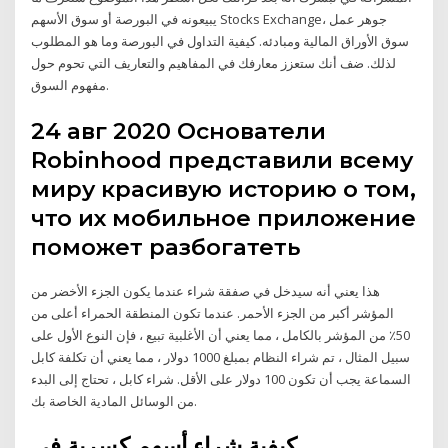
يبيعونه في البورصة أو سوق الأسهم Stocks Exchange، جوهر عمل
سوق الأوراق المالية ومبادئه. كيفية التداول في البورصة وما هو المطلوب
لذلك. ضف أنك ستعزز معارفك في المفاهيم والتعاريف التي تحوم حول
مفهوم السوق.
24 авг 2020 Основатели
Robinhood представили всему
миру красивую историю о том,
что их мобильное приложение
поможет разбогатеть
هذا يعني أنه سيدخل في صفقة شراء عندما يكون الجزء الأخضر من
المؤشر أكبر من الجزء الأحمر. عندما تكون المنطقة الحمراء أعلى من
50٪ من المؤشر بالكامل ، مما يعني أن الأغلبية تبيع ، فإن النوع الأول على
سبيل المثال ، تم شراء النظام بمبلغ 1000 دولار ، مما يعني أن تكلفة كابل
السماعة يجب أن تكون 100 دولار على الأقل. شراء كابل ، تحتاج إلى البدء
من الوسائل المادية الخاصة بك.
كيفية شراء أسهم كسرية في