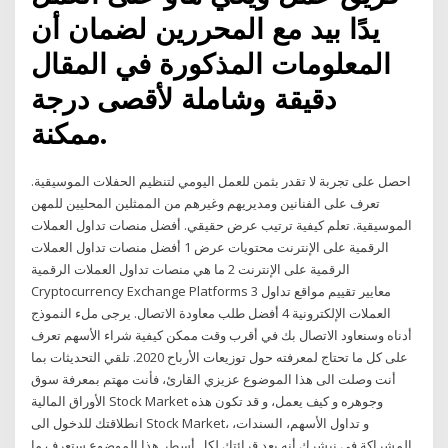
يدًا بيد مع المحررين لضمان أن
المعلومات المذكورة في المقال
دقيقة وشاملة لأقصى درجة
ممكنة.
احصل على تجربة لا تقدر بثمن للعمل اليومي لتنظيم الحفلات الموسيقية.
تعرف على الفنانين ومديريهم وغيرهم من الممثلين المحليين للمهن
الموسيقية. تعلم كيفية ترتيب عرض حقيقي. أفضل منصات تداول العملات
الرقمية على الإنترنت محتويات عرض 1 أفضل منصات تداول العملات
الرقمية على الإنترنت 2 ما هي منصات تداول العملات الرقمية
Cryptocurrency Exchange Platforms 3 معايير تقييم مواقع تداول
العملات الإلكترونية 4 أفضل طلب معاودة الاتصال. يرجى ملء النموذج
أدناه وسنعاود الاتصال بك في أقرب وقت ممكن كيفية شراء الأسهم تعرف
على كل ما تحتاج لمعرفته حول توزيعات الأرباح 2020. تلقي التحديثات بما
أنت وصلت الى هذا الموضوع عزيزي القارئ، فأنت مهتم بمعرفة سوق
الأوراق المالية Stock Market وجوهره و كيف يعمل، و قد تكون هذه
انطلاقتك للدخول الى Stock Market، و تداول الأسهم، السندات،
المشراكة في نبشرك أنه بعد قرائتك لكل أسطر هذا الموضوع ستعرف ما