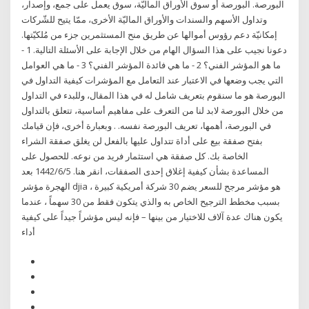
البورصة. البورصة أو سوق الأوراق الماليّة، سوق يعمل على جمع، وإصدار،
وتداول الأسهم والسندات والأوراق الماليّة الأخرى، ممّا يتيح للشّركات
إمكانيّة دعم رؤوس أموالها عن طريق منح المستثمرين جزء من مُلكيّتها.
دعونا نجيب على هذا السؤال الهام من خلال الإجابة على الأسئلة التالية. 1 -
ما هو المؤشر الفني؟ 2 - ما هي فائدة المؤشر الفني؟ 3 - ما هي العوامل
التي يجب وضعها في الاعتبار عند التعامل مع المؤشرات كيفية التداول في
البورصة هو ما سنقوم بتعريف شامل له في هذا المقال، وللبدء في التداول
من خلال البورصة لابد لنا من التعرف على مفاهيم أساسية، تتعلق بالتداول
في البورصة، أهمها، تعريف البورصة نفسه. . وبعبارة أخرى، فإن قيامك
بفتح صفقة بيع على أداة تتداول عليها بالفعل لن يغلق صفقة الشراء
الخاصة بك. كل صفقة هي استثمار فريد من نوعه. للحصول على
المساعدة بشأن كيفية إغلاق إحدى الصفقات، انقر هنا. 5‏‏/6‏‏/1442 بعد
الهجرة مؤشر djia هو مؤشر مرجح للسعر يضم 30 شركة أمريكية كبيرة ،
بسبب مخطط الترجيح الخاص به والذي يتكون فقط من 30 سهماً ، عندما
يكون هناك عدة آلاف للاختيار من بينها – فإنه ليس مؤشراً جيداً على كيفية
أداء