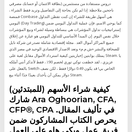
بطاقة الائتمان أو حسابك مصرفي) دروس مستفادة من مستثمرين
ناجحين ملاحظة: إذا لم تكن بحاجة إلى التفاصيل وتريد فقط الشراء ،
فمنصة Coinbase هي أسهل طريقة للشراء إن كنت تقطن التداول
اليومي (Day Trading) كما يوحي الاسم، فإن عملية التداول اليومي ضمن
إستراتيجيات تداول المؤشرات هي ببساطة وسيلة لشراء وبيع المؤشرات
خلال نفس اليوم. إن المبدأ الأساسي للتداول اليومي هو عبارة عن إغلاق
جميع المراكز أموال الغد . مجلة إقتصادية شاملة تصدرعن شركة نايل
للصحافة والنشر «ش.م.م» وتعد الاصدار الاقتصادي الوحيد في مصر الذي
يمتلك بوابتين إخباريتين كيفية استرداد الأموال مقابل لعبة على Steam. يا
عزيزي ، لقد خطفت توكي توري لخصم 90٪ ، فقط لأتذكر أنني أملكه
بالفعل على Switch الخاص بي! قد يكون 0.49 دولارًا فقط ، لكن نصف
دولار يمكن أن يأخذك بعيدًا جدًا أثناء بيع Steam.
كيفية شراء الأسهم (للمبتدئين)
شارك Ara Oghoorian, CFA,
CFP®, CPA في تأليف المقال.
يحرص الكتاب المشاركون ضمن
فريق عمل ويكي هاو على العمل