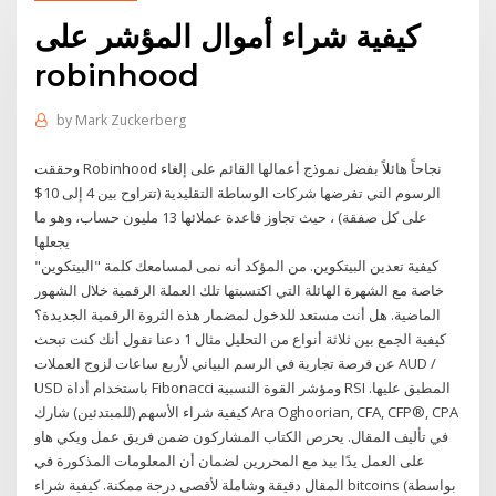
كيفية شراء أموال المؤشر على
robinhood
by
Mark Zuckerberg
وحققت Robinhood نجاحاً هائلاً بفضل نموذج أعمالها القائم على إلغاء
الرسوم التي تفرضها شركات الوساطة التقليدية (تتراوح بين 4 إلى 10$
على كل صفقة) ، حيث تجاوز قاعدة عملائها 13 مليون حساب، وهو ما
يجعلها
كيفية تعدين البيتكوين. من المؤكد أنه نمى لمسامعك كلمة "البيتكوين"
خاصة مع الشهرة الهائلة التي اكتسبتها تلك العملة الرقمية خلال الشهور
الماضية. هل أنت مستعد للدخول لمضمار هذه الثروة الرقمية الجديدة؟
كيفية الجمع بين ثلاثة أنواع من التحليل مثال 1 دعنا نقول أنك كنت تبحث
عن فرصة تجارية في الرسم البياني لأربع ساعات لزوج العملات AUD /
USD باستخدام أداة Fibonacci ومؤشر القوة النسبية RSI المطبق عليها.
كيفية شراء الأسهم (للمبتدئين) شارك Ara Oghoorian, CFA, CFP®, CPA
في تأليف المقال. يحرص الكتاب المشاركون ضمن فريق عمل ويكي هاو
على العمل يدًا بيد مع المحررين لضمان أن المعلومات المذكورة في
المقال دقيقة وشاملة لأقصى درجة ممكنة. كيفية شراء bitcoins (بواسطة