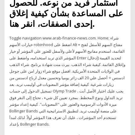
استثمار فريد من نوعه. للحصول
على المساعدة بشأن كيفية إغلاق
إحدى الصفقات، انقر هنا.
Toggle navigation www.arab-finance-news.com. Home; شراء
خيارات الأسهم robinhood اضغط على Alt + مفتاح السهم للأسفل لفتح
القائمة، استخدم مفاتيح الأسهم لأعلى ولأسفل للعثور على المؤشر أو خيار
المؤشر الذي تريد استخدامه، واضغط على Enter (إدخال) لتحديد القيمة
وإغلاق القائمة. كيفية شراء الذهب. بيرث منت شهادة برنامج. شراء الذهب
في الولايات المتحدة الأمريكية. افضل موقع شراء زوار امن على جوجل
ادسنس ⭐ أحصل علي 20 الف زائر يوميا وتحسين معدل ارباح ادسنس من
زيارات شرعية. كيفية إضافة مؤشر المعنويات في أوليمب تريد. بعد
تسجيل الدخول إلى حساب Olymp Trade ، يجب عليك اختيار الأصل أنت
تريد التداول ونوع المخطط. بمجرد تعيين كل شيء ، تحتاج إلى النقر فوق
ميزة الأدوات الرسومية والعثور على "المعنويات". كيفية إعداد مؤشر
Bollinger Bands على منصة أوليمب تريد. لتطبيق الاستراتيجية التي
تستخدم أحد المؤشرات ، عليك أن تعرف هذا المؤشر أولاً. لذلك لنبدأ
بإعداد Bollinger Bands.