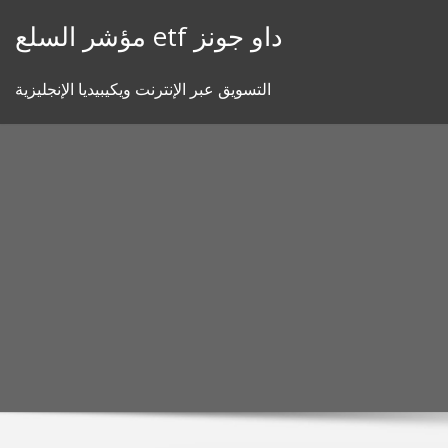
Skip
مؤشر السلع etf داو جونز
to
content
التسويق عبر الإنترنت ويكيبيديا الإنجليزية