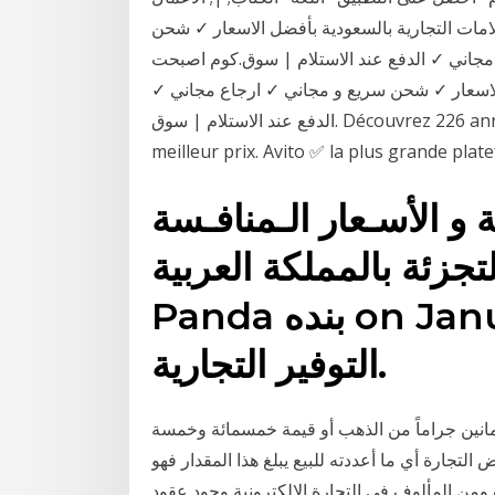
علامات التجارية بالسعودية بأفضل الاسعار ✓ شحن
لدفع عند الاستلام | سوق.كوم اصبحت panda : تسوق اونلاين بأكبر
الاسعار ✓ شحن سريع و مجاني ✓ ارجاع مجاني ✓
الدفع عند الاستلام | سوق. Découvrez 226 annonces pour Voitures fiat panda au Maroc au
meilleur prix. Avito ✅ la plus grande pla
ية و الأسـعار الـمنافـسة
ة بالمملكة العربية Photo by
Panda بنده on January 23, 2021. شركة عالم
التوفير التجارية.
نين جراماً من الذهب أو قيمة خمسمائة وخمسة
لتجارة أي ما أعددته للبيع يبلغ هذا المقدار فهو
 تقويم عروض 24‏‏/5‏‏/1442 بعد الهجرة ومن المألوف في التجارة الالكترونية وجود عقود