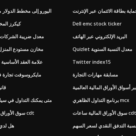
اية بطاقة الائتمان عبر الإنترنت
اليورو إلى مخطط الدولار 
Dell emc stock ticker
كيكرز المخ
البريد الإلكتروني عبر الهاتف
معدل ضريبة الشركات تك
Quizlet معدل النسبة السنوية
مخازن مستودع المنزل
Twitter index15
علامة العقد الأساسية 
مسابقة مهارات التجارة
مايكروسوفت تجارة 
بر أسواق الأوراق المالية العالمية
قانو
برنامج التداول الظاهري mcx
متى يمكنك التداول في سيار
وق الأوراق المالية ساعات cdt
سوق الأوراق المالية ساعات cdt
سبة التدفق النقدي لسعر السهم
هل لدي