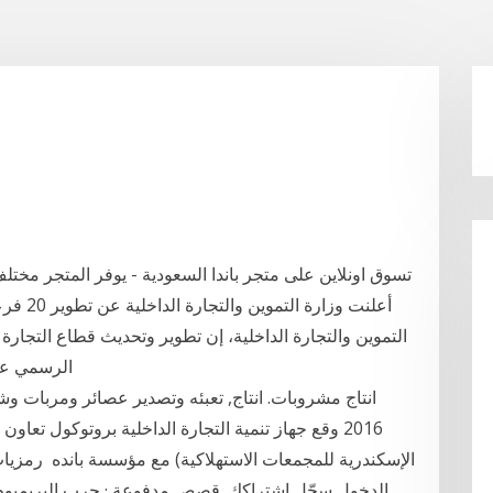
تسوق اونلاين على متجر باندا السعودية - يوفر المتجر مختل
أعلنت وز
التموين والتجارة الداخلية، إن تطوير وتحديث قطاع التجارة 
الرسمي على
2016 وقع جهاز تنمية التجارة الداخلية بروتوكول تعا
الإسكندرية للمجمعات الاستهلاكية) مع مؤسسة بانده رمز
الدخول سجّل اشتراكك. قصص مدفوعة · جرب البريميوم · اح