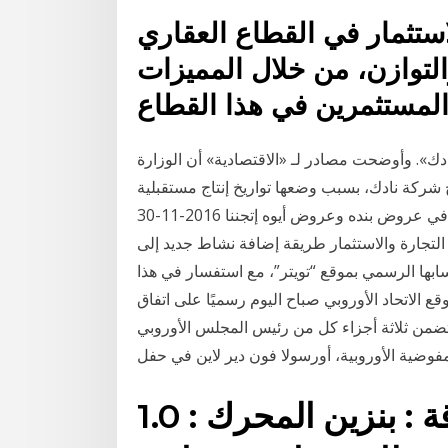
استثمار في القطاع العقاري
التوازن، من خلال المميزات
ك». وأوضحت مصادر لـ «الاقتصادية» أن الوزارة
من إنتاج شركة نادك، بسبب وضعها تواريخ إنتاج مستقبلية
للمرة الثالثة رغم تحذير بنده توضح إستدعاء وزوارة التجاره في عروض بنده وعروض أيوه إتجننا 2016-11-30
ة أوضحت وزارة التجارة والاستثمار طريقة إضافة نشاط جديد إلى
ابها الرسمي بموقع “تويتر”، مع استفسار في هذا
ع الاتحاد الأوروبي صباح اليوم رسميًا على اتفاق
تضمن ثلاثة أجزاء كل من رئيس المجلس الأوروبي
وضية الأوروبية، أورسولا فون دير لاين في حفل
الطاقة : بنزين المحرك : 1.0 ess 45ch علبة