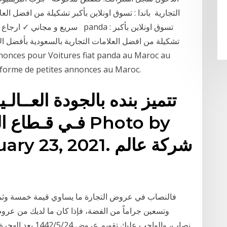
التجارية باندا : تسوق اونلاين بأكبر تشكيلة من افضل ال
سريع و مجاني ✓ ارجاع مجاني ✓ ا
تشكيلة من افضل العلامات التجارية بالسعودية بأفضل 
teforme de petites annonces au Maroc.
تتميز بنده بالجودة العــالـ
فـي قـطاع التجزئ
فالنصاب في عروض التجارة ما يساوي قيمة خمسة وثما
وتسعين جراماً من الفضة، فإذا كان ما لديك من عروض ا
نصاب، والواجب عليك