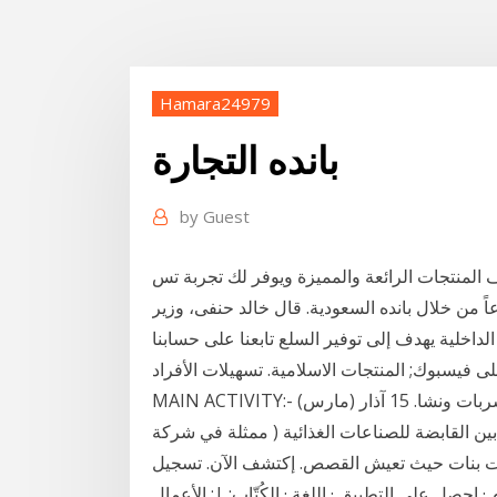
Hamara24979
بانده التجارة
by
Guest
ف المنتجات الرائعة والمميزة ويوفر لك تجربة تس
ارة التموين والتجارة الداخلية عن تطوير 20 فرعاً من خلال بانده السعودية. قال خالد حنفى، وزير
الداخلية يهدف إلى توفير السلع تابعنا على حسابنا
 فيسبوك; المنتجات الاسلامية. تسهيلات الأفراد
MAIN ACTIVITY:- انتاج مشروبات. انتاج, تعبئه وتصدير عصائر ومربات وشربات ونشا. 15 آذار (مارس)
ون بين القابضة للصناعات الغذائية ( ممثلة في شركة
يات بنات حيث تعيش القصص. إكتشف الآن. تسجيل
صل على التطبيق · اللغة · الكُتّاب; |; الأعمال