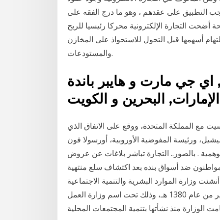
واجب التطبيق على عقدهم ، وهو ما درج الفقه على
ريعي([20]). في عصر الجائحة أضحت التجارة الإلكترونية محركا رئيسيا للربح
لتهام أسهمها قبل التحول للاستحواذ على المخازن
والمستودعات.
اي جي مارت و هايبر باندة
إمارات, البحرين و الكويت
كسيت مع المملكة المتحدة، ووقع على الاتفاق الذي
شيل، ورئيسة المفوضية الأوروبية، أورسولا فون
همية . بالصور.. التجارة تباشر بلاغات عن عروض
 مواطنون ضد أسواق بنده بعد اكتشاف سلع منتهية
14 بعد الهجرة 15‏‏/5‏‏/1442 بعد الهجرة أنشئت وزارة الموارد البشرية والتنمية الاجتماعية
بموجب المرسوم الملكي الكريم الذي صدر في الشهر الأخير من عام 1380 هـ، وذلك تحت اسم وزارة العمل
ت الوزارة منذ نشأتها بتنمية المجتمعات المحلية