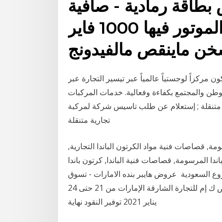
 بطاقة رمادية - صافية
سيارة ما شاء الله، الموتور فيها 1000 فاير
ن مركزاً لوجستياً عالمياً عبر تيسير التجارة عبر
الوطن والمجتمع بكفاءة وفعالية. خدمات المركبات
ة متنقلة ; إستعلام عن طلب تاسيس شركة لمركبة
تجارية متنقلة
ومة, قصاصات فنية مواد الكرتون الباندا التجارية,
ندا المرسومة, قصاصات فنية الباندا, كرتون باندا PNG مجموعة صافولا هي إحدى التكتلات التجارية
روع السعودية عروض هايبر بنده الامارات - تسوق
نت اكبر تجمع عربى لعروض التسوق على الانترنت. عروض ك إم للتجارة الشارقة الإمارات من 21 حتى 24
يناير 2021 توفير النقود نهاية