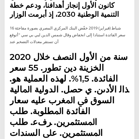
كانون الأول إنجاز أهدافنا، ودعم خطة
التنمية الوطنية 2030، إذ أبرمت الوزار
16 شباط (فبراير) 2019 خفّض البنك المركزي المصري بصورة مفاجئة
سعر الفائدة استنادا إلى انخفاض وقال شمس الدين لبي بي سي "أتوقع
أن تستقر معدلات التضخم عند
2020 ﺳﻨﺔ ﻣﻦ اﻷول اﻟﻨﺼﻒ ﺧﻼل
اﻟﺨﺰﻳﻨﺔ دﻳﻦ ﺗﻄﻮر. 55 ﺳﻌﺮ
اﻟﻔﺎﺋﺪة. 1,5%. ﻟﻬﺬه اﻟﻌﻤﻠﻴﺔ ﻫﻮ.
ﺬاﻟ اﻷدىن. ي ﺣﺼﻞ. اﻟﺪوﻟﻴﺔ اﳌﺎﻟﻴﺔ
اﻟﺴﻮق ﰲ اﳌﻐﺮب ﻋﻠﻴﻪ ﺳﻌﺎر
اﻟﻔﺎﺋﺪة اﳌﻄﻠﻮﺑﺔ. ﻃﻠﺐ
اﳌﺴﺘﺜﻤﺮﻳﻦ. ﺮفﻋ. ﻃﻠﺐ
اﳌﺴﺘﺜﻤﺮﻳﻦ. ﻋﲆ اﻟﺴﻨﺪات