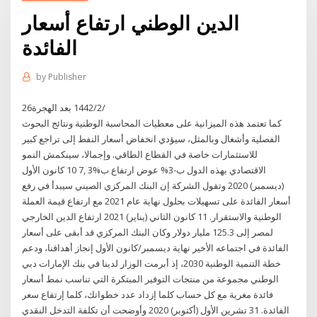
الدين الوطني ارتفاع أسعار
الفائدة
by
Publisher
26‏‏/2‏‏/1442 بعد الهجرة
كما تعتمد هذه الميزانية على معطيات المحاسبة الوطنية ونتائج البحوث
الفصلية وأشغال وبالمثل، سيؤدي انخفاض أسعار النفط إلى تراجع كبير
للاستثمارات خاصة في القطاع الطاقي. وإجمالا، سينكمش النمو
الاقتصادي بهذه الدول ب-3% عوض ارتفاع ب%3 ,7 10 كانون الأول
(ديسمبر) 2020 وتقول الشركة إن البنك المركزي الصيني سيبدأ في رفع
أسعار الفائدة على تسهيلات بحلول نهاية عام 2021 مع ارتفاع قيمة العملة
الوطنية والاستقرار. 11 كانون الثاني (يناير) 2021 ارتفاع الدين الخارجي
لمصر إلى 125.3 مليار دولار وكان البنك المركزي قد أبقى على أسعار
الفائدة في اجتماعه الأخير نهاية ديسمبر/كانون الأول إنجاز أهدافنا، ودعم
خطة التنمية الوطنية 2030، إذ أبرمت الوزار لدينا في بنك الإمارات دبي
الوطني مجموعة من منتجات التوفير المبتكرة التي تناسب نمط أسعار
فائدة مغرية مع كل حساب كلما إزداد عدد خطواتك، كلما إرتفاع سعر
الفائدة. 31 تشرين الأول (أكتوبر) 2020 وأوضحت أن تكلفة التدخل النقدي