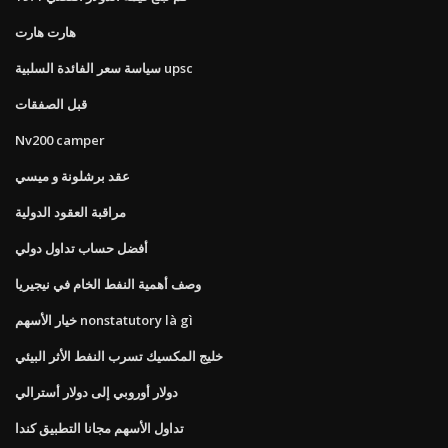
هارت هارت
سياسة سعر الفائدة السلبية upsc
قبل الصفقات
Nv200 camper
عقد برشلونة و ميسي
مراقبة العقود الدولية
أفضل حساب تداول دولي
وصف أهمية النفط الخام في نيجيريا
خيار الأسهم nonstatutory là gì
خليج المكسيك تسرب النفط الأثر البيئي
دولار أوروبي إلى دولار أسترالي
تداول الأسهم مجانا التطبيق كندا