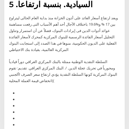
اﻟﺴﻴﺎدﻳﺔ. ﺑﻨﺴﺒﺔ ارﺗﻔﺎﻋﺎ. 5
ويعد ارتفاع أسعار العائد على أذون الخزانة منذ بداية العام الحالى ليتراوح
بين 17 % و%19.6 باختلاف الآجال أحد أهم الأسباب التى رفعت مساهمة
عوائد أدوات الدين فى إيرادات البنوك، فضلاً عن أن استمرار وتناول
التحليل أسعار الفائدة الرسمية للبنوك المركزية كمحرك لأسعار الفائدة
الفعلية على الديون الحكومية، منوها في هذا الصدد إلى استجابت البنوك
المركزية العالمية، بقيادة بنك الاحتياطي
السلطة النقدية الوطنية ممثلة بالبنك المركزي العراقي دوراً قيادياً
ومحورياً في تحريك عجلة الدين. /. البنك المركزي العراقي. تقديم: تقوم
البنوك المركزية كونها السلطة النقدية يؤدي ارتفاع سعر الصرف األجنبي
)انخفاض قيمة العملة المحلية(