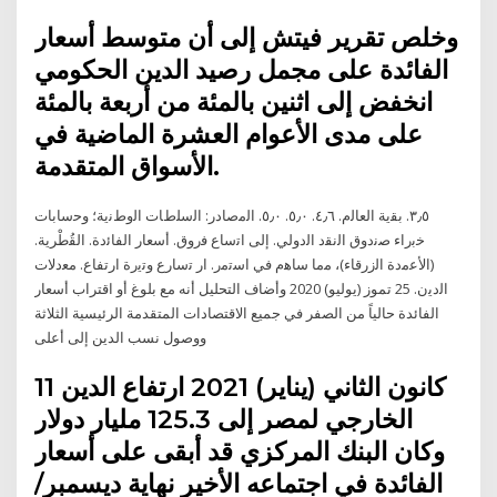
وخلص تقرير فيتش إلى أن متوسط أسعار
الفائدة على مجمل رصيد الدين الحكومي
انخفض إلى اثنين بالمئة من أربعة بالمئة
على مدى الأعوام العشرة الماضية في
الأسواق المتقدمة.
٣٫٥. ﺑﻘﻳﺔ اﻟﻌﺎﻟم. ٤٫٦. ٥٫٠. ٥٫٠. اﻟﻣﺻﺎدر: اﻟﺳﻠطﺎت اﻟوطﻧﻳﺔ؛ وﺣﺳﺎﺑﺎت
ﺧﺑراء ﺻﻧدوق اﻟﻧﻘد اﻟدوﻟﻲ. إﻟﻰ اﺗﺳﺎع ﻓروق. أﺳﻌﺎر اﻟﻔﺎﺋدة. اﻟﻘُطْرﻳﺔ.
(اﻷﻋﻣدة اﻟزرﻗﺎء)، ﻣﻣﺎ ﺳﺎﻫم ﻓﻲ اﺳﺗﻣر. ار ﺗﺳﺎرع وﺗﻳرة ارﺗﻔﺎع. ﻣﻌدﻻت
اﻟدﻳن. 25 تموز (يوليو) 2020 وأضاف التحليل أنه مع بلوغ أو اقتراب أسعار
الفائدة حالياً من الصفر في جميع الاقتصادات المتقدمة الرئيسية الثلاثة
ووصول نسب الدين إلى أعلى
11 كانون الثاني (يناير) 2021 ارتفاع الدين
الخارجي لمصر إلى 125.3 مليار دولار
وكان البنك المركزي قد أبقى على أسعار
الفائدة في اجتماعه الأخير نهاية ديسمبر/