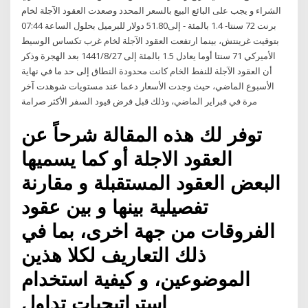
الشراء و يجب على البائع البيع بالسعر المحدد وصعدت العقود الآجلة لخام
برنت 72 سنتا- 1.4 بالمئة - إلى51.80 دولار للبرميل بحلول الساعة 07:44
بتوقيت غرينتش، بينما ارتفعت العقود الآجلة لخام غرب تكساس الوسيط
الأميركي 71 سنتا أوما يعادل 1.5 بالمئة إلى 27‏‏/8‏‏/1441 بعد الهجرة وذكر
أن العقود الآجلة للنفط الخام كانت محدودة النطاق إلى حد ما في نهاية
الأسبوع الماضي، حيث وجدت الأسعار دعما عند مستويات شوهدت آخر
مرة في فبراير الماضي، وذلك قبل فرض قيود السفر الأكثر صرامة
توفر لك هذه المقالة شرحاً عن
العقود الاجلة أو كما يسميها
البعض العقود المستقبلة و مقارنة
تفصيلية بينها و بين عقود
الفروقات من جهة اخرى، بما في
ذلك التعاريف لكلا هذين
الموضوعين، و كيفية استخدام
استراتيجيات تداول