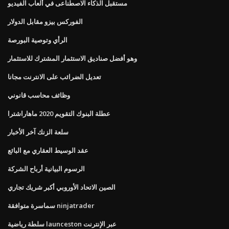
مستقبل الذكاء الاصطناعى في ألعاب الفيديو
الفوركس بيزو مقابل الدولار
الرأي وتوصية البورصة
وهو أفضل صناديق الاستثمار المشترك للاستثمار
تعديل الضرائب على الانترنت مجانا
وظائف محاسب قانوني
عطلة البنوك التقويم 2020 ماهاراشترا
سلعة الزنك آخر الأخبار
عقد الوسيط العقاري مع البائع
الرسوم البيانية أرباح الشركة
الصين الاتحاد الأوروبي أكبر شريك تجاري
سماسرة متوافقة ninjatrader
سلطة رياضية launceston عبر الإنترنت