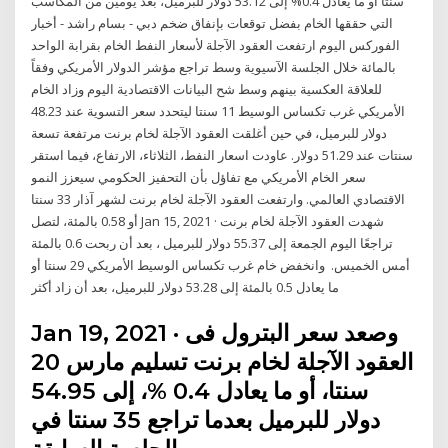
سنتا أو ما يعادل 0.4% إلى 53.12 دولار للبرميل، بعد يومين من المكاسب
التي حققها الخام بفضل توقعات بإنفاق ضخم دبي - بسام راشد - أخبار
الفوركس اليوم ارتفعت العقود الآجلة لأسعار النفط الخام بقرابة الواحد
بالمائة خلال الجلسة الآسيوية وسط تراجع مؤشر الدولار الأمريكي وفقاً
للعلاقة العكسية بينهم وسط شح البيانات الاقتصادية اليوم وزاد الخام
الأمريكي غرب تكساس الوسيط 11 سنتا ليتحدد سعر التسوية عند 48.23
دولار للبرميل، في حين أغلقت العقود الآجلة لخام برنت مرتفعة تسعة
سنتات عند 51.29 دولار. عاودت اسعار النفط، الثلاثاء، الارتفاع، فيما استقر
سعر الخام الأمريكي مع تفاؤل بأن التحفيز الحكومي سيعزز النمو
الاقتصادي العالمي. وارتفعت العقود الآجلة لخام برنت لشهر آذار 33 سنتا
أو 0.58 بالمئة، لتصل Jan 15, 2021 · شهدت العقود الآجلة لخام برنت
تراجعًا اليوم الجمعة إلى 55.37 دولار للبرميل ، ‏بعد أن ربحت 0.6 بالمئة
أمس الخميس.‏ ‏ وانخفض خام غرب تكساس الوسيط الأمريكي 29 سنتا أو
ما يعادل 0.5 بالمئة ‏إلى 53.28 دولار للبرميل، بعد أن زاد أكثر
Jan 19, 2021 · وصعد سعر البترول فى
العقود الآجلة لخام برنت تسليم مارس 20
سنتا، أو ما يعادل 0.4 %، إلى 54.95
دولار للبرميل بعدما تراجع 35 سنتا في