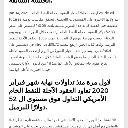
الجلسة السابقة.
Jan 14, 2021 · ارتفعت قليلاً أسعار العقود الآجلة للنفط الخام crude oil
futures بتداولاتها الأخيرة على المستويات اللحظية، لتحقق مكاسب يومية
طفيفة حتى لحظة كتابة هذا التقرير بنسبة بلغت 0.06% ليستقر على سعر
52.93 دولار العقود الآجلة للنفط الخام إرتفعت خلال الدورة الآسيوية يوم
الثلاثاء. حسب بورصة نيويورك التجارية, تمت تجارة العقود الآجلة للنفط
الخام في ديسمبر على usd38.72 للبرميل وقت كتابة الخبر, ارتفع بنسبة
0.41%. دبي - بسام راشد - أخبار الفوركس اليوم ارتفعت العقود الآجلة
لأسعار النفط الخام بما يفوق الواحد بالمائة خلال الجلسة الآسيوية لنشهد
ارتفاع عقود خام نيمكس للأعلى لها منذ 18 من كانون الأول/ديسمبر،
حينما اختبرت الأعلى لها منذ
لاول مرة منذ تداولات نهاية شهر فبراير
2020 تعاود العقود الآجلة للنفط الخام
الأمريكي التداول فوق مستوى ال 52
دولارًا للبرميل.
6‏‏/6‏‏/1442 بعد الهجرة العقود الآجلة هي عقود مالية مشتقة تلزم الأطراف
بالتعامل مع أصل في تاريخ وسعر مستقبليين محددين. يجب على المشتري