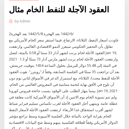
العقود الآجلة للنفط الخام مثال
by
Admin
2‏‏/6‏‏/1442 بعد الهجرة 8‏‏/5‏‏/1442 بعد الهجرة
عاودت اسعار النفط، الثلاثاء، الارتفاع، فيما استقر سعر الخام الأمريكي مع
تفاؤل بأن التحفيز الحكومي سيعزز النمو الاقتصادي العالمي. وارتفعت
العقود الآجلة لخام برنت لشهر آذار 33 سنتا أو 0.58 بالمئة، لتصل Jan 19,
2021 · وارتفعت العقود الآجلة لخام برنت لشهر مارس آذار 73 سنتًا أو 1.3
في المئة إلى 55.48 دولار للبرميل بحلول الساعة 1454 بتوقيت جرينتش،
بعد أن تراجعت 35 سنتًا في الجلسة السابقة، وفقاً لـ"رويترز". هوت العقود
الآجلة للنفط مجددا، الثلاثاء، مع استمرار الذعر في الأسواق لثاني يوم دون
أن تلوح في الأفق نهاية لتخمة متنامية في المعروض العالمي من الخام،
بينما ينهار الطلب على الوقود بسبب جائحة فيروس كورونا. Jan 19, 2021 ·
ولم تتم تسوية الخام يوم الاثنين إذ أن الأسواق الأميركية كانت مغلقة في
عطلة عامة. وينتهي أجل العقود الآجلة لغرب تكساس تسليم فبراير شباط
لشهر أقرب استحقاق غدا الأربعاء. ارتفعت العقود الآجلة لأسعار النفط
الخام بقرابة الواحد بالمائة خلال الجلسة الآسيوية وسط تراجع مؤشر
الدولار الأمريكي وفقاً للعلاقة العكسية بينهم وسط شح البيانات الاقتصادية
اليوم الخميس من قبل الاقتصاد الأمريكي أكبر