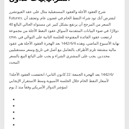
شرح العقود الآجلة والعقود المستقبلية مثال على عقد الفيوتشرز
Futures. لنفترض أنك تود شراء النفط الخام في غضون عام. وتعتقد أن
السعر من المرجح أن يرتفع بشكل كبير عن مستواه الحالي البالغ 40
دولارًا. في ضوء البيانات المتقدمة لأسواق عقود النفط الآجلة من مجموعة
cme، ارتفعت عقود الفائدة المفتوحة للجلسة الثانية على التوالي في
نهاية الأسبوع الماضي، وهذه 6‏‏/6‏‏/1442 بعد الهجرة العقود الآجلة هي عقود
مالية مشتقة تلزم الأطراف بالتعامل مع أصل في تاريخ وسعر مستقبليين
محددين. يجب على المشتري الشراء و يجب على البائع البيع بالسعر
المحدد
1‏‏/6‏‏/1442 بعد الهجرة الجمعة: 22 كانون الثاني/ انخفضت العقود الآجلة
لأسعار النفط الخام خلال الجلسة الآسيوية وسط الاستقرار الإيجابي
لمؤشر الدولار الأمريكي وفقاً منذ 2 يوم