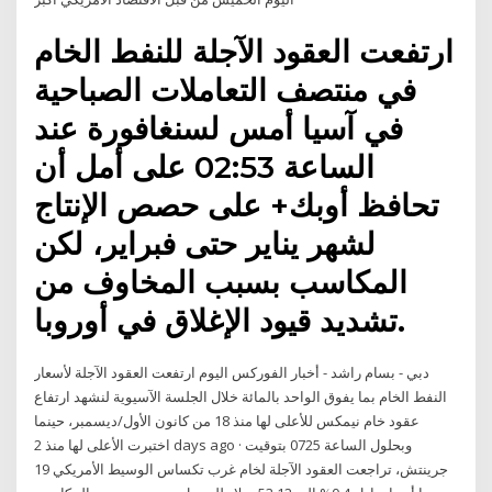
ارتفعت العقود الآجلة للنفط الخام
في منتصف التعاملات الصباحية
في آسيا أمس لسنغافورة عند
الساعة 02:53 على أمل أن
تحافظ أوبك+ على حصص الإنتاج
لشهر يناير حتى فبراير، لكن
المكاسب بسبب المخاوف من
تشديد قيود الإغلاق في أوروبا.
دبي - بسام راشد - أخبار الفوركس اليوم ارتفعت العقود الآجلة لأسعار
النفط الخام بما يفوق الواحد بالمائة خلال الجلسة الآسيوية لنشهد ارتفاع
عقود خام نيمكس للأعلى لها منذ 18 من كانون الأول/ديسمبر، حينما
اختبرت الأعلى لها منذ 2 days ago · وبحلول الساعة 0725 بتوقيت
جرينتش، تراجعت العقود الآجلة لخام غرب تكساس الوسيط الأمريكي 19