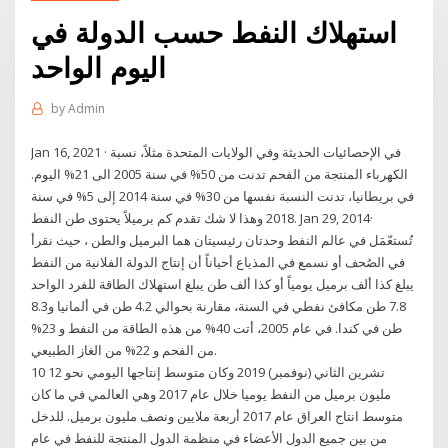
استهلاك النفط حسب الدولة في
اليوم الواحد
by
Admin
Jan 16, 2021 · في الإحصائيات الحديثة وفي الولايات المتحدة مثلاً، نسبة
الكهرباء المنتجة من الفحم تدنت من 50% في سنة 2005 الى 21% اليوم.
في بريطانيا، تدنت النسبة نفسها من 30% في سنة 2014 إلى 5% في سنة
2018 وهذا لا شك تقدم كم برميلاً يحتوى طن النفط. Jan 29, 2014·
تُستعّمَل في عالم النفط وحدتان رئيسيتان هما البرميل والطن ، حيث نقرأ
في الصُحف أو نسمع في المذياع أحياناً أن إنتاج الدولة الفلانية من النفط
يبلغ كذا ألف برميل يومياً أو كذا ألف طن يبلغ استهلاك الطاقة للفرد الواحد
7.8 طن مكافئ نفطي في السنة، مقارنة بحوالي 4.2 طن في ألمانيا و8.3
طن في كندا. في عام 2005، أتت 40% من هذه الطاقة من النفط و 23%
من الفحم و 22% من الغاز الطبيعي.
10 تشرين الثاني (نوفمبر) 2019 وكان متوسط إنتاجها اليومي نحو 12
مليون برميل من النفط يوميا خلال عام 2017 وهي العالمي في ما كان
متوسط انتاج العراق عام 2017 أربعة ملايين ونصف مليون برميل. للدخل
من بين جميع الدول الأعضاء في منظمة الدول المنتجة للنفط في عام