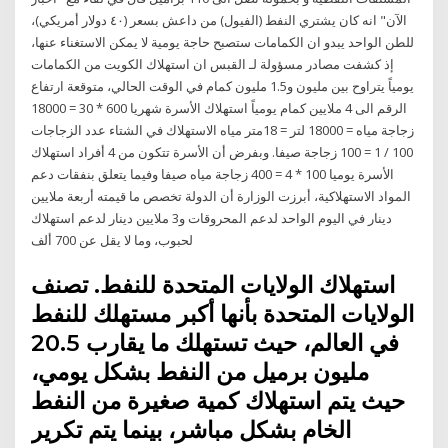
الآن" انه كان يشتري النفط (الفيول) من داعش بسعر (٤٠ دولار أمريكي)،
للطن الواحد يبدو ان الكمامات ستصبح حاجة يومية لا يمكن الاستغناء عنها،
إذ كشفت مصادر مسؤولة لـ القبس ان استهلاك الكويت من الكمامات
يومياً يتراوح بين مليون و1.5 مليون كمام في الوقت الحالي، متوقعة ارتفاع
الرقم الى 4 ملايين كمام يومياً استهلاك الأسرة شهريا 600 * 30 = 18000
زجاجة مياه = 18000 لتر = 18متر مياه الاستهلاك في الشتاء عدد الزجاجات
100 / 1 = 100 زجاجة صيفا. وبفرض أن الأسرة تتكون من 4 أفراد استهلاك
الأسرة يوميا 100 * 4 = 400 زجاجة مياه صيفا وفيما يتعلق بنفقات دعم
المواد الاستهلاكية، أبرزت الوزارة أن الدولة تخصص ما قيمته أربعة ملايين
دينار في اليوم الواحد لدعم المحروقات و3 ملايين دينار لدعم استهلاك
لحبوب، وما لا يقل عن 700 ألف
استهلاك الولايات المتحدة للنفط. تصنف
الولايات المتحدة بأنها أكبر مستهلك للنفط
في العالم، حيث تستهلك ما يقارب 20.5
مليون برميل من النفط بشكل يومي،
حيث يتم استهلاك كمية صغيرة من النفط
الخام بشكل مباشر، بينما يتم تكرير