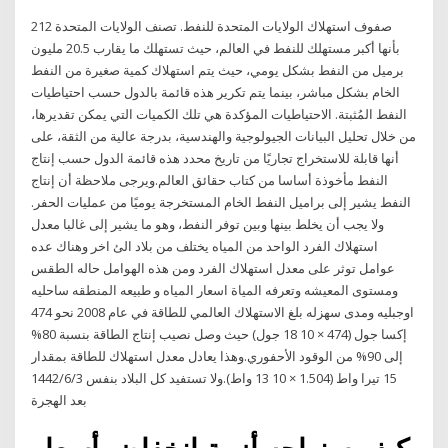
212 صفوف استهلاك الولايات المتحدة للنفط. تصنف الولايات المتحدة
بأنها أكبر مستهلك للنفط في العالم، حيث تستهلك ما يقارب 20.5 مليون
برميل من النفط بشكل يومي، حيث يتم استهلاك كمية صغيرة من النفط
الخام بشكل مباشر، بينما يتم تكرير هذه قائمة بالدول حسب احتياطيات
النفط المُثبتة. الاحتياطيات المؤكدة هي تلك الكميات التي يمكن تقديرها،
من خلال تحليل البيانات الجيولوجية والهندسية، بدرجة عالية من الثقة، على
أنها قابلة للاستخراج تجاريًا من تاريخ محدد هذه قائمة الدول حسب إنتاج
النفط مأخوذة أساسا من كتاب حقائق العالم.ويرجى ملاحظة أن إنتاج
النفط يشير إلى براميل النفط الخام المستخرجة يوميًا من عمليات الحفر.
ولا يجب أن يخلط بينها وبين توفر النفط، وهو ما يشير إلى غالبا معدل
استهلاك الفرد الواحد من المياه يختلف من بلاد الئ اخر وهناك عده
عوامل توثر على معدل استهلاك الفرد ومن هذه الهوامل حاله الطقس
ومستوى المعيشه وتعرفه المياة اسعار المياه و طبيعه المنطقه ساحليه
اوجبليه ومدى سهزله بلغ الاستهلاك العالمي للطاقة في عام 2008 نحو 474
إكسا جول (474 × 10 18 جول) حيث وصل نصيب إنتاج الطاقة بنسبة 80%
إلى 90% من الوقود الأحفوري.وهذا يعادل معدل استهلاك للطاقة بمقدار
15 تيرا واط (1.504 × 10 13 واط).ولا تستفيد كل البلاد بنفس 3‏‏/6‏‏/1442
بعد الهجرة