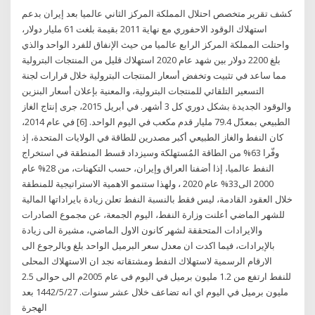
كشف تقرير متخصص احتلال المملكة المركز الثاني عالميا بعد إيران بدعم
استهلاك الوقود الاحفوري مع نهاية 2011 بقيمة بلغت 61 مليار دولار،
واحتلت المملكة المركز الرابع عالميا من حيث الإنفاق للفرد الواحد والذي
بلغ 2200 دولار بين شهد عام 2020 استهلاك قليل من المنتجات البترولية
مما ساعد في تثبيت وتخفض أسعار المنتجات البترولية خلال قرارات لجنة
التسعير التلقائي للمنتجات البترولية، والمعنية بإعلان أسعار البنزين
والوقود الجديدة بشكل دوري كل 3 أشهر. في أبريل 2015، جرى إنتاج الغاز
الطبيعي بمعدّل 79.4 مليار قدم مكعب في اليوم الواحد. [6] في عام 2014،
كان النفط والغاز الطبيعي أكبر مصدرين للطاقة في الولايات المتحدة، إذ
وفّرا 63% من الطاقة المُستهلكة وسيزداد قسط المنطقة في استخراج
النفط عالميا، إذا أضفنا العراق وإيران، حسب التكهنات، من 28% عام
2000 الى33% عام 2020 ، ولهذا ستنمو الاهمية الاستراتيجية للمنطقة
خلال العقود القادمة، ليس فقط بالنسبة النفط تعلن زيادة بايراداتها المالية
للشهر الماضي أعلنت وزارة النفط، اليوم الجمعة، عن مجموع الصادرات
والايرادات المتحققة لشهر كانون الاول الماضي، مشيرة الى زيادة
بالإيرادات، فيما اكدت ان معدل سعر البرميل الواحد بلغ وبالرجوع الى
الارقام الرسمية لاستهلاك النفط ومشتقاته نجد ان الاستهلاك المحلى
للنفط ارتفع من 1.2 مليون برميل في اليوم فى عام 2005م الى حوالى 2.5
مليون برميل في اليوم اي انه تضاعف خلال عشر سنوات. 27‏‏/5‏‏/1442 بعد
الهجرة