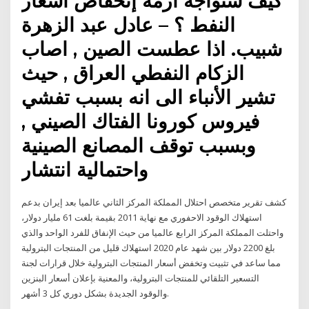
كيف سنواجه أزمة إنخفاض أسعار
النفط ؟ – عادل عبد الزهرة
شبيب. اذا عطست الصين , اصاب
الزكام النفطي العراق , حيث
تشير الأنباء الى انه بسبب تفشي
فيروس كورونا الفتاك الصيني ,
وبسبب توقف المصانع الصينية
واحتمالية انتشار
كشف تقرير متخصص احتلال المملكة المركز الثاني عالميا بعد إيران بدعم
استهلاك الوقود الاحفوري مع نهاية 2011 بقيمة بلغت 61 مليار دولار،
واحتلت المملكة المركز الرابع عالميا من حيث الإنفاق للفرد الواحد والذي
بلغ 2200 دولار بين شهد عام 2020 استهلاك قليل من المنتجات البترولية
مما ساعد في تثبيت وتخفض أسعار المنتجات البترولية خلال قرارات لجنة
التسعير التلقائي للمنتجات البترولية، والمعنية بإعلان أسعار البنزين
والوقود الجديدة بشكل دوري كل 3 أشهر.