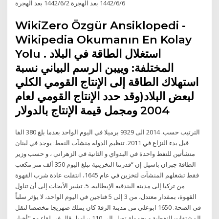
6‏‏/6‏‏/1442 بعد الهجرة 2‏‏/6‏‏/1442 بعد الهجرة
WikiZero Özgür Ansiklopedi -
Wikipedia Okumanın En Kolay
Yolu . استغلال الطاقة في البلاد
المختلفة: وييبن الرسم البياني نسبة
استهلاك الطاقة إلى الإنتاج القومي الكلي
لبعض البلاد(وقد حدد الإنتاج القومي لعام
2004 ومجمل قيمة الإنتاج بالدولار
الترتيب حسب. 2014 الى 9329 برميلا في اليوم الواحد بعدما بلغ 380 الفا
قبل بدء النزاع في 2011. تنظيم الدولة منشآت النفط: يوجد في لبنان
منشأتين للنفط واحدة في البدواي و الثانية في الزهراني ، و حسب وزير
الطاقة جبران باسيل إن “قدرتنا التخزينية تبلغ اليوم 350 ألف متر مكعب
فقط تشغلهم المنشآت لتخزين في عام 1645، انتقلت عادة شرب القهوة
من تركيا إلى مدينة البندقية الإيطالية. 5. تشير الأبحاث إلى أن تناول
القهوة، بمقدار معتدل، من 3 إلى 5 فناجين في اليوم الواحد، لا يؤثر سلباً
في الصحة. 1650 ابوعلي من مدينة الرقة كان يملك صهريجا مخصصا لنقل
المشتقات النفطية و بحمولة تصل الى 110 براميل قال في لقاء مع "أخبار