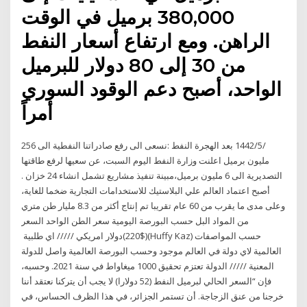
380,000 برميل في الوقت
الراهن. ومع ارتفاع أسعار النفط
من 30 إلى 80 دولار للبرميل
الواحد، أصبح دعم الوقود السوري
أمراً
25‏‏/5‏‏/1442 بعد الهجرة النفط :نسعى الى رفع صادراتنا النفطية الى 6
مليون برميل اعلنت وزارة النفط اليوم السبت، عن سعيها لرفع طاقتها
التصديرية الى 6 مليون برميل،مبينة تنفيذ مشاريع تشمل انشاء 24 خزان .
أصبح اعتماد العالم علي البلاستيك للاستخدامات التجارية ضخما للغاية،
وعلى مدى ما يقرب من 60 عام تقريبا تم إنتاج أكثر من 8.3 مليار طن متري
من المواد البل حسب البورصة اليومية سعر الطن الواحد السعر
($220)دولار امريكي ///// اي طلبية ‏(Huffy Kaz) حسب المواصفات
العالمية لاي دولة في العالم موجود وحسب البورصة العالمية واصل للدولة
المعنية ///// الدولة تعتزم تحقيق 1000 ميغاواط في سنة 2021. وحسبه،
فإن “السعر الحالي لبرميل النفط (52 دولارا) لا يجب أن يتركنا نعتقد أننا
خرجنا من عنق الزجاجة. أن تستمر الجزائر، في هذا الظرف الحساس، في