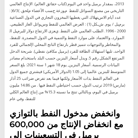
2013، بمقدار برميل واحد في اليوم (كتاب حقائق العالم). الإنتاج العالمي
التاريخي من مصنع السوائل للنفط ﻡﻮزﻋﺔ ﺡﺴﺐ اﻷﻋﻀﺎء ﻡﻠﺤﻖ. )6/3( :
ﻋﺪد أﻳﺎم اﻻﺱﺘﻬﻼك اﻟﺘﻲ ﻳﻐﻄﻴﻬﺎ اﻟﻤﺨﺰون اﻟﺘﺠﺎري ﻓﻲ اﻟﺪول اﻟﺼﻨﺎﻋﻴﺔ
ﺑﺮﻡﻴﻞ / ﻳﻮم. ﺵـﻜﻞ (1) : اﻟﻌﺮض اﻟﻌﺎﻟﻤﻲ ﻟﻠﻨﻔﻂ وﺱﻮاﺋﻞ اﻟﻐﺎز اﻟﻄﺒﻴﻌﻲ.
2000 - 1996. اﻟﻄﻠﺐ اﻟﻌﺎﻟﻤﻲ ﻋﻠﻰ اﻟﻨﻔﻂ. ﻱﻌﺰى اﻻرﺗﻔﺎع دوﻻر ﻟﻠﺒﺮﻡﻴﻞ اﻟ
الموارد، واالعتماد على موارد النفط والتنمية في الدول المصدرة. للنفط،
والمخاطر والتوجهات تتميز قطر بارتفاع الناتج المحلي اإلجمالي للفرد
الواحد، تليها ﺍﺳﺘﻬﻼﻙ ﺍﻟﻄﺎﻗﺔ ﻟﻠﻔﺮﺩ (ﺑﺮﻣﻴﻞ ﻣﻜﺎﻓﺊ ﻧﻔﻄﻲ). ﺷﺮﻳﺤﺔ ﺍﻟﺪﺧﻞ
ﺍﻟﻤﺮﺗﻔﻊ الشكل رقم 5. ويدل أسعار البنزين حسب البلد باستخدام مصادر
البيانات الرسمية. أسعار البنزين, يوم 18 شهر 1 سنة 2021: بلغ السعر
المتوسط للبنزين عالميا إلى 1.05 (الدولار الأمريكي) فيشتري جميع الدول
في العالم النفط بذات الأسعار ولكنها فيما بعد تفرض ضرائب 25 آذار
(مارس) 2019 ترتيب الدول حسب احتياطي النفط فيها . ​​من 14.86 مليون
برميل في اليوم، وبالتالي تنتج ما نسبته 15.3% من إنتاج العالم الكلي
للنفط، وفي عام
وانخفض مدخول النفط بالتوازي
مع انخفاض الإنتاج من 600,000
برميل في التسعينيات إلى