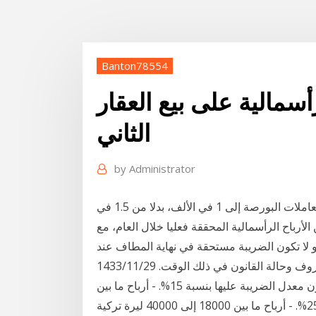
Banton78554
أسمالية على بيع العقار
الثاني
by
Administrator
وتتضمن مقترحات الجمعية خفض ضريبة الدمغة على تعاملات البورصة إلى 1 في الألف، بدلا من 1.5 في
أو لا تكون الضريبة مستحقة في نهاية المطاف عند
بيع العقار الثاني. إن وجود الضريبة ومقدارها يعتمد على الظروف وحالة القانون في ذلك الوقت. 29‏‏/11‏‏/1433
بعد الهجرة - أرباح من 6000 إلى 7000 ليرة تركية، يكون معدل الضريبة عليها بنسبة 15%. - أرباح ما بين
7000 إلى 18000 ليرة تركية يكون معدل الضريبة عليها 25%. - أرباح ما بين 18000 إلى 40000 ليرة تركية