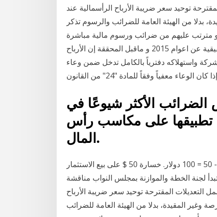
مقترحة توحيد سعر ضريبة الأرباح الرأسمالية عند
ة، بدلا من الهيئة العامة للضرائب والرسوم تذكر
هو مترتب عليهم من ضرائب ورسوم مالية مباشرة
تعود لاعوام 2016 وما قبل ولمكلفي ضريبة الارباح الحقيقية عن اعوام 2015 و ماقبل المحققة إن الأرباح
ركة واستهلاكه دفترياً بالكامل تدخل ضمن وعاء
عاء معفياً وفقاً للمادة "24" من القانون
الضرائب الأكثر شيوعًا في
يتم تطبيقها على مكاسب رأس
المال.
دخل أندرو الخاضع للضريبة من هاتين العمليتين هو 150 - 50 = 100 دولار. خسارة 50 $ على بيع الاستثمار
 تبدأ لجنة الخطة والموازنة بمجلس النواب مناقشة
 التعديلات المقترحة توحيد سعر ضريبة الأرباح
 فى البورصة وغير المقيدة، بدلا من الهيئة العامة للضرائب