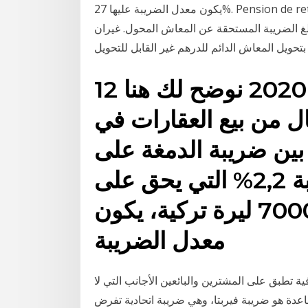
يكون معدل الضريبة عليها 27%. Pension de retraite de source étrangère تخفيض بنسبة 55 ٪ أو 40 ٪
 مبلغ المعاش وتخفيض يعادل 80 ٪ من مبلغ الضريبة المستحقة عن المعاش المحول. غيران
ويل المعاش الدائم للدرهم غير القابل للتحويل
12 تشرين الثاني (نوفمبر) 2020 نوضح لك هنا
ل من بيع العقارات في
بين ضريبة الدمغة على
العقارات والمقدرة بنسبة 2,2% التي يحق على
أرباح من 6000 إلى 7000 ليرة تركية، يكون
معدل الضريبة
ة تطبق على المشترين والبائعين الأجانب التي لا
قاعدة هو ضريبة فيربتا، وهي ضريبة اتحادية تفرض