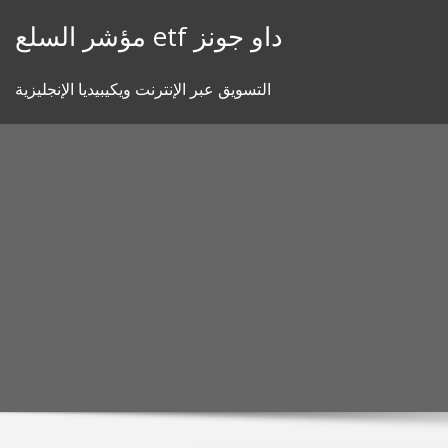
Skip
مؤشر السلع etf داو جونز
to
content
التسويق عبر الإنترنت ويكيبيديا الإنجليزية