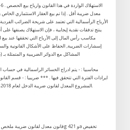
ا
معدل ضريبة أقل . إذا تم بيع العقار الاستثماري الخا
ينتج تدفقات نقدية إيجابية ، فإن الاستهلاك يصنفها على 
مكاسب رأس المال إلى الأرباح التي تحققها عند بيع 
إسشارات الضريبة, الحفاظ على الأشكال القانونية والسجل
المشاكل مع الدوائر الضريبية و المتمثلة بـ 
المشروع المعدل لقانون ضريبة الدخل لعام 2018، بعد اجراء تعديلات عليه، وارساله لمجلس النواب.