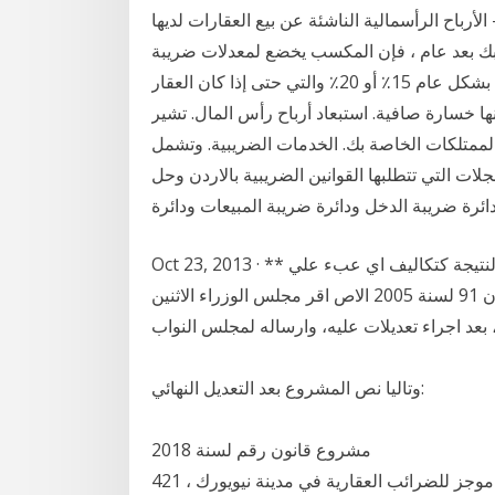
لاستهلاك الواردة في هذا القانون وارباح بيع الحصص . 6- الأرباح الرأسمالية الناشئة عن بيع العقارات لديها
ص بك بعد عام ، فإن المكسب يخضع لمعدلات ضريبة
الأرباح الرأسمالية التي تعتمد على شريحة الضرائب الفردية بشكل عام 15٪ أو 20٪ والتي حتى إذا كان العقار
أنها خسارة صافية. استبعاد أرباح رأس المال. تشير
الممتلكات الخاصة بك. الخدمات الضريبية. وتشمل
ات التي تتطلبها القوانين الضريبية بالاردن وحل
(دائرة ضريبة الدخل ودائرة ضريبة المبيعات ودائرة
Oct 23, 2013 · ** محاسبيا : - يتم ادراج الخسائر الراسمالية في حساب النتيجة كتكاليف اي عبء علي
ايرادات الفترة التي تتحقق فيها . *** ضريبيا : - قسم القانون 91 لسنة 2005 الاص اقر مجلس الوزراء الاثنين
وتاليا نص المشروع بعد التعديل النهائي:
مشروع قانون رقم لسنة 2018
قانون معدل لقانون ضريبة ملخص موجز للضرائب العقارية في مدينة نيويورك ، 421g و 421a تخفيض