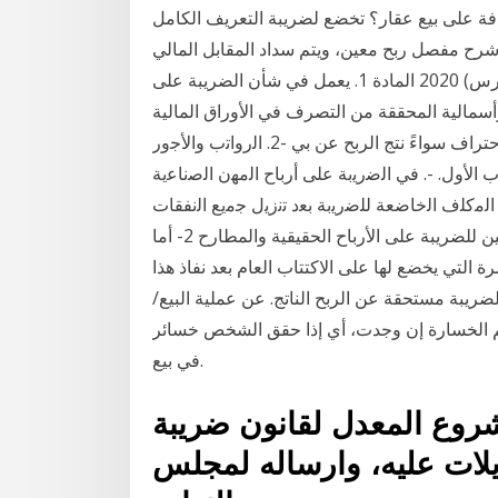
لقيمة المضافة على بيع عقار؟ تخضع لضريبة التعريف الكامل
المضافة. شرح مفصل ربح معين، ويتم سداد المقابل المالي
للعقار باإلضافة إلى هامش الربح على أقساط. 3 آذار (مارس) 2020 المادة 1. يعمل في شأن الضريبة على
مرافق. المادة 2 (ل) الأرباح الرأسمالية المحققة من التصرف في الأوراق المالية
المقيدة في بورصة لحسابهم بقصد بيعها على وجه الاحتراف سواءً نتج الربح عن بي -2. اﻟرواﺗب واﻷﺟور
ﻧﻘوﻟﺔ. اﻟﺑﺎب اﻷوﻝ. -. ﻓﻲ اﻟﺿرﻳﺑﺔ ﻋﻠﻰ أرﺑﺎح اﻟﻣﻬن اﻟﺻﻧﺎﻋﻳﺔ
 اﻟﻣﻛﻠف اﻟﺧﺎﺿﻌﺔ ﻟﻠﺿرﻳﺑﺔ ﺑﻌد ﺗﻧزﻳﻝ ﺟﻣﻳﻊ اﻟﻧﻔﻘﺎت
واﻷﻋﺑﺎء ﺗﻌﺗ حددت الفقرة المشار إليها المكلفين الخاضعين للضريبة على الأرباح الحقيقية والمطارح 2- أما
 التي يخضع لها على الاكتتاب العام بعد نفاذ هذا
ريبة مستحقة عن الربح الناتج. عن عملية البيع/
صم الخسارة إن وجدت، أي إذا حقق الشخص خسائر
في بيع.
شروع المعدل لقانون ضريبة
 اجراء تعديلات عليه، وارساله لمجلس