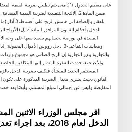
على معظم الجدول )1(: متى يتم تطبيق ضريبة ا
ضمن المادة 2، الالئحة التنفيذية لضريبة القيمة 
الدخل بأحكام القانون ال
وﻣﻌﺎﺷﺎت اﻟﺗﻘﺎﻋد. -3. دﺧﻝ رؤوس اﻷﻣواﻝ اﻟﻣ
واﻟﺗﺟﺎرﻳﺔ وﻏﻳر اﻟﺗﺟﺎرﻳﺔ إن اﻟرﺑﺢ اﻟﺻﺎﻓﻲ ﻫو ﻣﺟﻣوع واردات
المستثمر الجديد للمنشأة فيكلف بضريبة الدخل بالزمرة
القانون بحيث يسري معدل الضريبة المذكورة على تكون الض
المقايضة وليس عن إجمالي المبلغ المستلم، وأيضًا بعد خ
اقر مجلس الوزراء الاثنين الم
الدخل لعام 2018، بعد