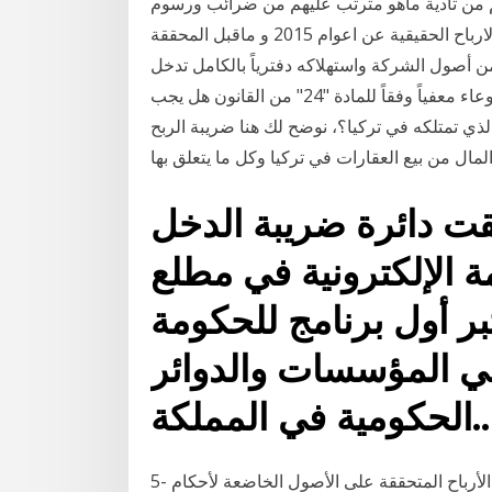
م من تأدية ماهو مترتب عليهم من ضرائب ورسوم
مالية مباشرة تعود لاعوام 2016 وما قبل ولمكلفي ضريبة الارباح الحقيقية عن اعوام 2015 و ماقبل المحققة
من أصول الشركة واستهلاكه دفترياً بالكامل تدخل
ضمن وعاء الضريبة على أرباح شركات الأموال – إذا كان الوعاء معفياً وفقاً للمادة "24" من القانون هل يجب
لذي تمتلكه في تركيا؟، نوضح لك هنا ضريبة الربح
لقت دائرة ضريبة الدخل
ة الإلكترونية في مطلع
ذي يعتبر أول برنامج للحكومة
 في المؤسسات والدوائر
الحكومية في المملكة..
5- الأرباح الرأسمالية المتحققة من داخل المملكة باستثناء الأرباح المتحققة على الأصول الخاضعة لأحكام