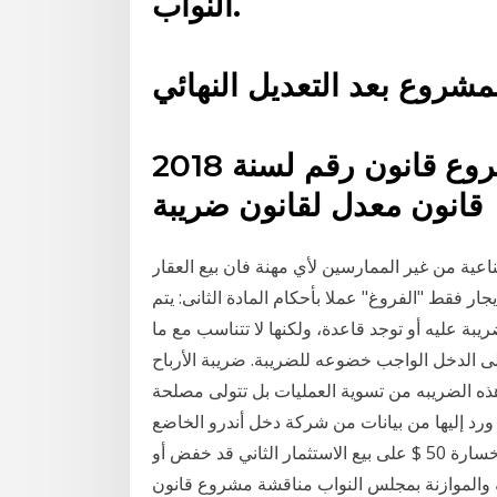
النواب.
ع قانون رقم لسنة 2018
قانون معدل لقانون ضريبة
اعية من غير الممارسين لأي مهنة فان بيع العقار
ار فقط "الفروغ" عملا بأحكام المادة الثانى: يتم
بة عليه أو توجد قاعدة، ولكنها لا تتناسب مع ما
على الدخل الواجب خضوعه للضريبة. ضريبة الأرباح
لرأسمالية × 10%) لا يتم خصم هذه الضريبه من تسوية العمليات بل تتولى مصلحة
 ورد إليها من بيانات من شركة دخل أندرو الخاضع
للضريبة من هاتين العمليتين هو 150 - 50 = 100 دولار. خسارة 50 $ على بيع الاستثمار الثاني قد خفض أو
خطة والموازنة بمجلس النواب مناقشة مشروع قانون