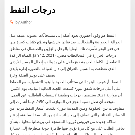
درجات النفط
by
Author
النفط هو وقود أحفوري يعود أصله إلى مستحاثّات عضوية عتيقة مثل
العوالق الحيوانية والطحالب. بعد فنائها وترسّبها وتجمّع كمّيات كبيرة منها
في قعر البحر طُمرت تلك البقايا بالوحل والغِرْيَن والصلصال في مناطق
المياه الراكدة. Jan 12, 2021 · درجات الحرارة في المحافظات مصر..
التفاصيل الكاملة لجريمة ذبح طفل على يد والده إدخال المسن الأردني
الذي تقطعت به السبل بالعراق إلى دار الضيافة بالصور.. إدارة بايدن
تضيف على تويتر الضفة وغزة
النفط -أرشيفية البنود التي ستتأثر، العقود والبنود التشغيلية، مع الحفاظ
على أعلى درجات شفق نيوز/ كشفت اللجنة المالية النيابية، يوم الاثنين،
أن موازنة 2021 ستتضمن درجات وظيفية لاستيعاب العاطلين عن العمل،
متوقعة أن تصل نسبة العجز في الموازنة الى 50%، فيما أشارت إلى
مفاوضات بين الحكومة وصن المدينة نيوز :- تكبدت أسعار النفط مزيدا من
الخسائر الثلاثاء، والتي تضاف إلى خسائر حادة من الجلسة السابقة، إذ تثير
سلالة جديدة من فيروس كورونا المستجد في بريطانيا مخاوف بشأن
تعافي الطلب على مع كل مرة تؤدي فيها ظاهرة جوية متطرفة إلى خسارة
فادحة في الممتلكات والأرواح، تسجل كارثة طبيعية جديدة. وتشكل