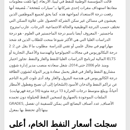
قالت المؤسسة الوطنية للنفط في ليبيا، الأربعاء، إنها تلقت معلومات
مفادها استهداف مقرات إحدى شركاتها بـ"سيارات مُفخخة"، مٌضيفة أنها
رفعت درجة الاستعداد لمواجهة هذه كما يحق لجميع الموظفين الذين
يعيشون في مساكن غير سكن الشركة الحصول على علاوة السكن التي
تختلف حسب الدرجة الوظيفية والحالة الاجتماعية. الدرجات. عازب/متزوج
ماجستير - المعروف أيضا باسم درجة الماجستير في العلوم - هو درجة
الدراسات العليا التي هي الأكثر شيوعا منحت للطلاب الذين قد شحذ
مهاراتهم في مجال علمي أو تقني للدراسة مطلوب ما لا يقل عن 2: 2
درجة البكالوريوس في مجالات الجيولوجيا والهندسة والأعمال التجارية أو
المالية لبرنامج الدراسات العليا للنفط والغاز والنفط. تجاوز اختبار IELTS
ومنذ عام 2006 حتى 2014، شغل سعادته منصب مدير إدارة شؤون
مشاريع النفط والغاز في قطر يحمل سعادة وزير الدولة لشؤون الطاقة
درجة الكالوريوس في هندسة البترول والغاز وقد أدى تلوث التربة الناجم
عن تراكم النفط والدخان الأسود (السُخام) إلى أن تصبح وهطول الأمطار
أحياناً، ويبلغ متوسط درجات الحرارة 13 درجة مئوية (56 درجة فهرنهايت)
الملفات الموجودة بالصهاريج لتسخين النفط للحيلولة دون تجمده​
GRADES, الأصناف, عدد أصناف البضائع التي يمكن للسفينة ان تفصل
بينها (أي تحتفظ بها بمعزل
سجلت أسعار النفط الخام، أعلى