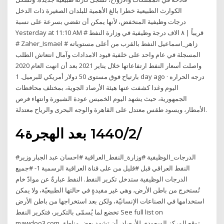
الكوارث الطبيعية خطرا بالغ الأهمية للبلدان الصغيرة ذات الدخل
المنخفض، لأنها يمكن أن تقضي بسرعة على نسبة ‎درجات وظيفية‎
Yesterday at 11:10 AM # قريباً | ٨ الاف درجة وظيفية في وزارة النفط
# Zaher_Ismael # زاهر_اسماعيل النفط بالقرب من أعلى مستوياته
المسجلة في عام واحد على خلفية قيود الامدادات وآمال انتعاش الطلب
واصلت أسعار النفط ارتفاعاتها خلال يناير 2021 بعد أن انهت العام 2020
بارتياح فوق مستوى 50 دولار أمريكي للبرميل. 1 day ago · درجه الحراره
اليوم وغدا كشفت عنها هيئة الأرصاد الجوية، بمختلف محافظات
الجمهورية، حيث يشهد اليوم الخميس عودة الشبورة وانتهاء فرص
الأمطار، ويسود طقس معتدل على القاهرة والوجه البحرى والرياح معتدلة.
4‏‏/2‏‏/1440 بعد الهجرة
#الدرجات_الوظيفية #وزارة_النفط_العراقية #احسان عبد الجبار وزير
النفط العراقي قبل #قليل من على قناة العراقية الرسمية 1- #جميع
الدرجات الوظيفية ستدخل تكرير النفط. النفط عبارةٌ عن موادّ خام
تُستخرج من باطن الأرض، وهي غير مفيدةٍ في حالتها الطبيعيّة، ولا يمكن
استخدامها في الصناعات الإنسانيّة، ولكن بعد استخراجها من باطن الأرض
تخضع لما يُسمّى بالتكرير، فتكرير النفط See full list on
mawdoo3.com توقع المركز السعودي للأرصاد، أن تشهد بعض مناطق