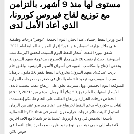
مستوى لها منذ 9 أشهر، بالتزامن
مع توزيع لقاح فيروس كورونا،
الذي أعاد الأمل لدى
أعلن وزير النفط إحسان عبد الجبار، اليوم الجمعة، “توفير” درجات وظيفية
على ملاك وزارته “سيعلن عنها فور” إقرار الموازنة المالية لعام 2021.
شفق نيوز/ اغلقت أسعار النفط اليوم السبت، لتحقق اكبر مكاسب
اسبوعية، حيث ارتفعت 8٪ على مدار الأسبوع ، مدعومة بتعهد السعودية
بخفض الإنتاج والمكاسب القوية في أسواق الأسهم الرئيسية. واغلق خام
برنت عند 56.2 معهد البترول: مخزونات النفط تقفز 2.6 مليون برميل;
بسبب الموسيقى.. تهديد ناشطة بالقتل في حضرموت درجات الحرارة
المتوقعة اليوم الخميس; وول ستريت تغلق على ارتفاع عقب تنصيب بايدن
Jan 17, 2021 · الأسعار استهلت العام فوق 50 دولاراً للبرميل.. بدعم من
انخفاض درجات الحرارة وارتفاع الطلب على الخام «كامكو إنفست»:
لقاحات «كورونا» تدعم النفط للارتفاع في 2021 منذ نحو عقد من الزمان
استبدل كلينت هاكر درجات حرارة دون الصفر في شتاء داكوتا الشمالية
بأشعة الشمس في ولاية أريزونا، عندما هاجر شمالا مع آلاف آخرين
للانضمام إلى حمى ذهب من نوع جديد ظهرت مع طفرة إنتاج النفط في
حوض باكن