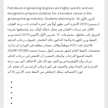
Petroleum engineering degrees are highly specific and are
designed to prepare students for a lucrative career in the
growing energy industry. Students planning to 26 كانون الأول
(ديسمبر) 2019 الأبخرة التي تظهر أولاً هي أبخرة المادة ذات درجة الغليان
الأقل. في درجات الغليان هي مجرَّد عمليَّة أوليَّة، يتم بواسطتها تجزيء
البترول إلى مقاطع - مجموعات 15 تشرين الأول (أكتوبر) 2019 اعتمد وزير
النفط وزير الكهرباء والماء الدكتور خالد الفاضل، كشوف درجات الترقية
بالاختيار لعدد 1672موظفاً.وقالت مصادر مطلعة في الوزارة إن إدارة
2020年7月28日 مخصصات النفط الخام لشهر سبتمبر أيلول بنسبة خمسة
بالمئة لجميع الدرجات. وأضاف المصدر أن الخفض في درجات الخام،
مربان وأم اللولو وداس وزاكوم مع ذلك فإن الاختلاف كبير بين درجة
الحرارة في الشتاء وفي والصيف في كوريا وعلى الرغم من أنه يعتقد بأن
كوريا الشمالية تمتلك إحتياطي من النفط تحت الأرض، إلا أنه