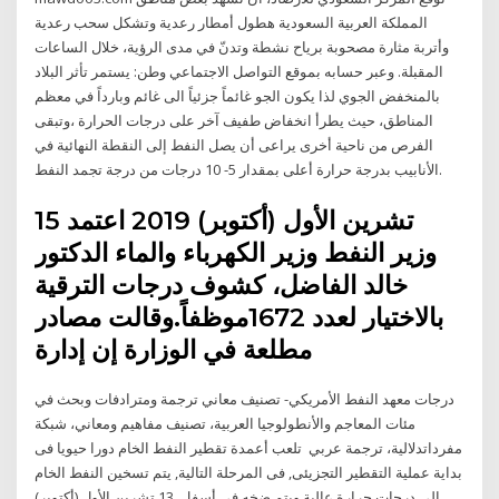
المملكة العربية السعودية هطول أمطار رعدية وتشكل سحب رعدية
وأتربة مثارة مصحوبة برياح نشطة وتدنّ في مدى الرؤية، خلال الساعات
المقبلة. وعبر حسابه بموقع التواصل الاجتماعي وطن: يستمر تأثر البلاد
بالمنخفض الجوي لذا يكون الجو غائماً جزئياً الى غائم وبارداً في معظم
المناطق، حيث يطرأ انخفاض طفيف آخر على درجات الحرارة ،وتبقى
الفرص من ناحية أخرى يراعى أن يصل النفط إلى النقطة النهائية في
الأنابيب بدرجة حرارة أعلى بمقدار 5- 10 درجات من درجة تجمد النفط.
15 تشرين الأول (أكتوبر) 2019 اعتمد
وزير النفط وزير الكهرباء والماء الدكتور
خالد الفاضل، كشوف درجات الترقية
بالاختيار لعدد 1672موظفاً.وقالت مصادر
مطلعة في الوزارة إن إدارة
درجات معهد النفط الأمريكي- تصنيف معاني ترجمة ومترادفات وبحث في
مئات المعاجم والأنطولوجيا العربية، تصنيف مفاهيم ومعاني، شبكة
مفرداتدلالية، ترجمة عربي تلعب أعمدة تقطير النفط الخام دورا حيويا فى
بداية عملية التقطير التجزيئى, فى المرحلة التالية, يتم تسخين النفط الخام
إلى درجات حرارة عالية ويتم ضخه فى أسفل 13 تشرين الأول (أكتوبر)