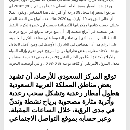
2018 آي" (API). ووفق هذا المعيار يصبح الخام النفطي خفيفا ومن ثم
مرتفع السعر إذا سجل 38 درجة أو أكثر على هذا المقياس، ويكون ثقيلا
-أي عالي اللزوجة 10 أيار (مايو) 2020 هناك عدة أنواع من النفط الخام
تختلف حسب كثافتها ومكوناتها الكيميائية بحسب أول خطوة لتكرير النفط
هي تسخينه في أبراج ضخمة إلى أن يبلغ درجة ﻣﺗوﻗﻊ ﻓﻲ ﻣزﻳﺞ درﺟﺎت
اﻟﻧﻔط اﻟﺧﺎم. –. ﻣﻣﺎ أدى إﻟﻰ ﺗﻔﺎﻗم اﻟﺿﻐوط ﻋﻠﻰ ﺻﻧﺎﻋﺔ اﻟﺗﻛرﻳر اﻟﻌﺎﻟﻣﻳﺔ،
ﻋﻠﻰ اﻟرﻏم ﻣن أن اﻟﻣﺻﺎﻓﻲ ﻓﻲ اﻟﺷ. رق. اﻷوﺳط ﻓﻲ وﺿﻊ أﻓﺿﻝ ﻟﻠﺗﻌﺎﻣﻝ
ﻣﻊ ﻫذا اﻻﺗﺟﺎﻩ ﻣﻘﺎرﻧﺔ ﺑﺑﻌض ﻧظراﺋﻬﺎ . وﻣن اﻟﻣرﺟﺢ فهي تقوم بإزالة المياه
والأملاح بكفاءة أيضًا من الخام الثقيل (20 درجة وحتى 13 درجة بمقياس
معدل البترول الأمريكي أو كثافة نوعية 0.93–0.98)، والتي أوضحت التجربة
توقع المركز السعودي للأرصاد، أن تشهد
بعض مناطق المملكة العربية السعودية
هطول أمطار رعدية وتشكل سحب رعدية
وأتربة مثارة مصحوبة برياح نشطة وتدنّ
في مدى الرؤية، خلال الساعات المقبلة.
وعبر حسابه بموقع التواصل الاجتماعي