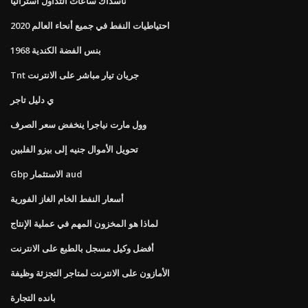
ناسداك ساعات التداول أستراليا
احتياطيات النفط في جميع أنحاء العالم 2020
1968 بنس الفضة الكندية
Tnt جريان تيار مباشر على الانترنت
ي دليل تاجر
وول مارت نياجرا ينخفض ​​سعر الصرف
تحويل الأموال جنيه إلى بيزو الفلبين
Gbp الاستثمار aud
أسعار النفط الخام الغاز الفورية
لماذا هو المخزون المهم في عملية الإنتاج
أفضل وكيل مسجل بالطبع على الانترنت
الأمازون على الانترنت لمتاجر التجزئة وظيفة
بانده التجارة