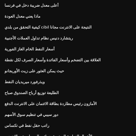
أعلى معدل ضريبة دخل في فرنسا
ماذا يعني معدل العودة
كيفية التحقق من بلدي cibil النتيجة على الانترنت مجانا
ريتشارد دنيس نظام تداول العملات الأجنبية
أسعار النفط الخام الغاز الفورية
العلاقة بين التضخم وأسعار الفائدة وأسعار الصرف لكل نقطة
حيث يمكن العثور على زيت الأوريجانو
ويذرفورد ميريديان النفط
الطليعة توزيع أرباح الصندوق صباح
الأمازون رئيس مطاردة بطاقة الائتمان على الانترنت الدفع
دور سيبي في تنظيم سوق الأسهم
راتب حقل نفط في تكساس