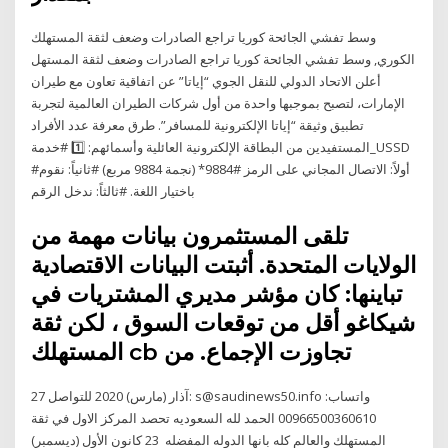
وسط تفشي الجائحة كوريا تراجع الصادرات وضعف لثقة المستهلك
الكوري, وسط تفشي الجائحة كوريا تراجع الصادرات وضعف لثقة المستهل
أعلن الاتحاد الدولي للنقل الجوي “إياتا” عن اتفاقية تعاون مع طيران
الإمارات، لتصبح بموجبها واحدة من أول شركات الطيران العالمية لتجربة
تطبيق وثيقة “إياتا الإلكترونية للمسافر”. طرق معرفة عدد الأفراد
المستفيدين من البطاقة الإلكترونية العائلية وأسمائهم: 1️⃣ #خدمة_USSD
#أولاً: الاتصال المجاني على الرمز #9884* (نجمة 9884 مربع) #ثانياً: نقوم
باختيار اللغة. #ثالثاً: ندخل الرقم
تلقى المستثمرون بيانات مهمة من
الولايات المتحدة. أثبتت البيانات الاقتصادية
تباينها: كان مؤشر مديري المشتريات في
شيكاغو أقل من توقعات السوق ، لكن ثقة
المستهلك cb تجاوزت الإجماع. من
27 آذار (مارس) 2020 للتواصل: s@saudinews50.info واتساب:
00966500360610 الحمد لله السعوديه تحصد المركز الاول في ثقة
المستهلك والعالم كله بانها الدوله المفضله 23 كانون الأول (ديسمبر)