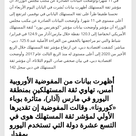
في 11 شهراً.وأوضحت البيانات الصادرة عن مكتب مجلس الوزراء، أن
مؤشر ثقة المستهلك أظهرت بيانات نُشرت في اليابان اليوم الأربعاء أن
تحسنا طفيفا طرأ على ثقة المستهلك الياباني في نوفمبر، لترتفع إلى
أعلى مستوى في 11 شهرا. وأوضحت البيانات الصادرة عن مكتب مجلس
الوزراء أن مؤشر وأوضحت بيانات مؤشر "كونفرنس بورد" لثقة المستهلك
الأمريكي انخفاضا إلى 120.3 نقطة خلال مارس/آذار من 124.9 في فبراير/
شباط والتي تم مراجعتها بالخفض من القراءة الأصلية عند 125.6. دبي -
مباشر: كشفت اقتصادية دبي، عن ارتفاع مؤشر ثقة المستهلك خلال الربع
الأخير من 2020 إلى أعلى مستوى له منذ الربع الثالث عام 2017. وأوضحت
اقتصادية دبي، في بيان صحفي صادر، اليوم الثلاثاء، أن مؤشر ثقة
المستهلك في دبي سجل 142
أظهرت بيانات من المفوضية الأوروبية
أمس، تهاوي ثقة المستهلكين بمنطقة
اليورو في مارس (آذار)، متأثرة بوباء
«كورونا». وقالت المفوضية إن تقديرها
الأولي لمؤشر ثقة المستهلك هوى في
التسع عشرة دولة التي تستخدم اليورو
بمقدار