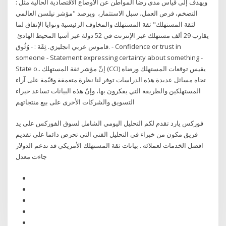
ويهدف إلى قياس مدى رضا المواطن عن الأوضاع الاقتصادية الحالية مثل :
التضخم، فرص العمل، سبل الاستثمار، ويرصد "مؤشر نيلسن العالمي
لثقة المستهلك" ثقة المستهلك والمخاوف الرئيسية ونوايا الإنفاق لما
يقارب 29 ألف مستهلك عبر الإنترنت في 52 دولة عبر آسيا المحيط الهادئ
قاموس عربي انجليزي. ثِقَة : - وُثُوق. - Confidence or trust in
someone - Statement expressing certainty about something -
State o.. إنّ مؤشر ثقة المستهلك (CCI) يقيس توقعات المستهلك ورضاه
تجاه مسائل عديدة هذه الدراسات توفر لنا نظرة متعمقة وقيّمة على آراء
المستهلكين والطريقة التي يفكرون بها، وإنّ هذه البيانات تساعد خبراء
التسويق والشركات الأخرى على بيع منتجاتهم
فوركس يارد تقدم لكم التحليل اليومي الشامل لسوق الفوركس على يد
فريق مكون من خبراء في التحليل الفني التي تحرص دائما على تقديم
افضل الخدمات لعملائه . بيانات ثقة المستهلك الأمريكي قد تدعم الدولار
جاءت معدل