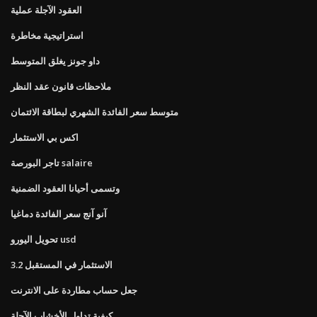
العقود الآجلة عملية
استراتيجية مخاطرة
داو جونز يغلق المتوسط
ملاحظات قانون عقد النظر
متوسط ​​سعر الفائدة الشهري لبطاقة الائتمان
اكس بي الاستثمار
تاجر البورصة salaire
وتسمى أحيانا العقود الضمنية
آنو آنج سعر الفائدة دماغيا
تحويل اليورو usd
3.2 الاستثمار في المستقبل
جعل حساب مطاردة على الانترنت
كيفية تداول الأخشاب الآجلة