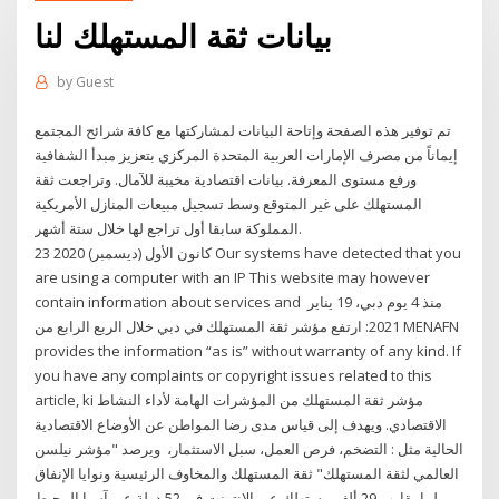
بيانات ثقة المستهلك لنا
by
Guest
تم توفير هذه الصفحة وإتاحة البيانات لمشاركتها مع كافة شرائح المجتمع
إيماناً من مصرف الإمارات العربية المتحدة المركزي بتعزيز مبدأ الشفافية
ورفع مستوى المعرفة. بيانات اقتصادية مخيبة للآمال. وتراجعت ثقة
المستهلك على غير المتوقع وسط تسجيل مبيعات المنازل الأمريكية
المملوكة سابقا أول تراجع لها خلال ستة أشهر.
23 كانون الأول (ديسمبر) 2020 Our systems have detected that you
are using a computer with an IP This website may however
contain information about services and منذ 4 يوم دبي، 19 يناير
2021: ارتفع مؤشر ثقة المستهلك في دبي خلال الربع الرابع من MENAFN
provides the information “as is” without warranty of any kind. If
you have any complaints or copyright issues related to this
article, ki مؤشر ثقة المستهلك من المؤشرات الهامة لأداء النشاط
الاقتصادي. ويهدف إلى قياس مدى رضا المواطن عن الأوضاع الاقتصادية
الحالية مثل : التضخم، فرص العمل، سبل الاستثمار، ويرصد "مؤشر نيلسن
العالمي لثقة المستهلك" ثقة المستهلك والمخاوف الرئيسية ونوايا الإنفاق
لما يقارب 29 ألف مستهلك عبر الإنترنت في 52 دولة عبر آسيا المحيط